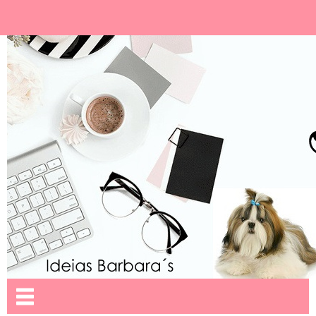
Ideias Barbara´
Nome da aba