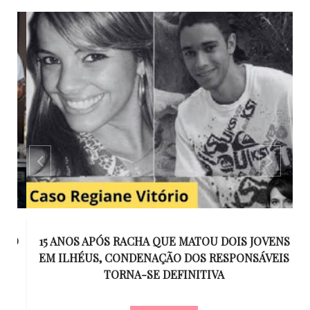
GO
15 ANOS APÓS RACHA QUE MATOU DOIS JOVENS
EM ILHÉUS, CONDENAÇÃO DOS RESPONSÁVEIS
T
O
TORNA-SE DEFINITIVA
U