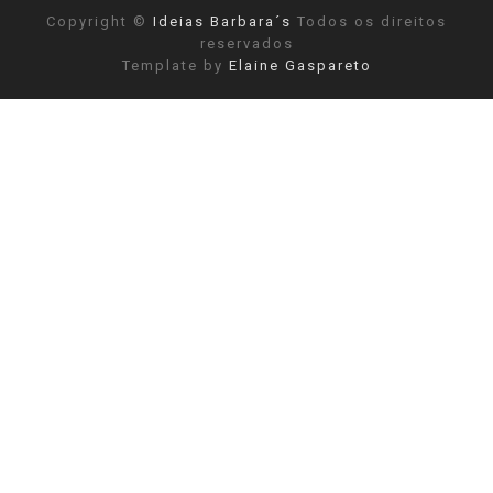
Copyright ©
Ideias Barbara´s
Todos os direitos
reservados
Template by
Elaine Gaspareto