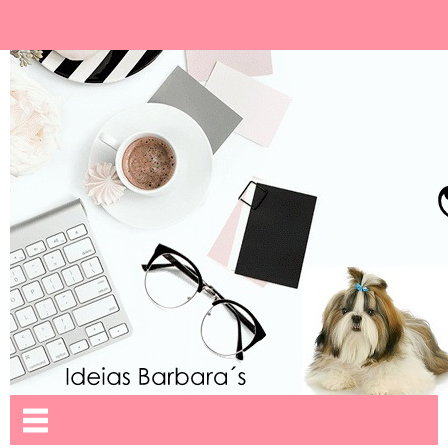
Ideias Barbara´
Nome da aba