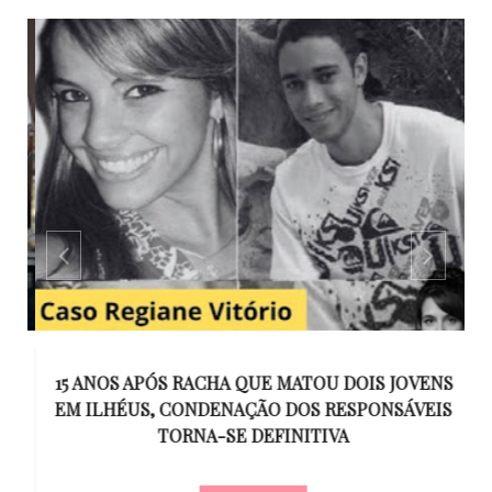
GO
15 ANOS APÓS RACHA QUE MATOU DOIS JOVENS
EM ILHÉUS, CONDENAÇÃO DOS RESPONSÁVEIS
T
O
TORNA-SE DEFINITIVA
U