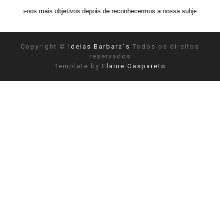
s mais objetivos depois de reconhecermos a nossa subjetividade." ANAIS N
Copyright ©
Ideias Barbara´s
Todos os direitos
reservados
Template by
Elaine Gaspareto