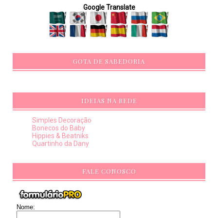
Google Translate
GOTA DE SABEDORIA
IDEIAS NA REDE
Simples Decoração
Bonecos do Baby
Hippies & Beatniks
Quartinho da Dany
FALE CONOSCO
Nome: