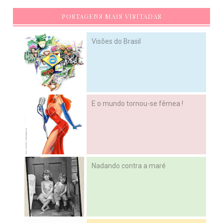
POSTAGENS MAIS VISITADAS
Visões do Brasil
E o mundo tornou-se fêmea !
Nadando contra a maré