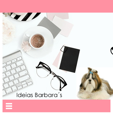
Ideias Barbara´
Nome da aba