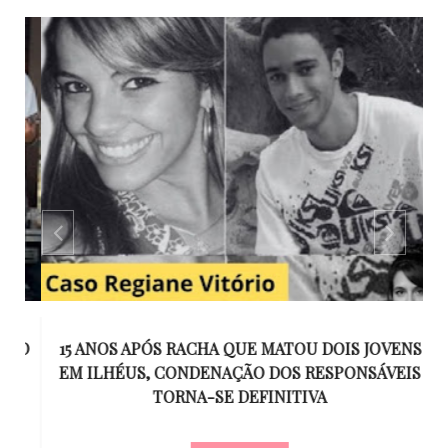
GO
15 ANOS APÓS RACHA QUE MATOU DOIS JOVENS
EM ILHÉUS, CONDENAÇÃO DOS RESPONSÁVEIS
T
O
TORNA-SE DEFINITIVA
U