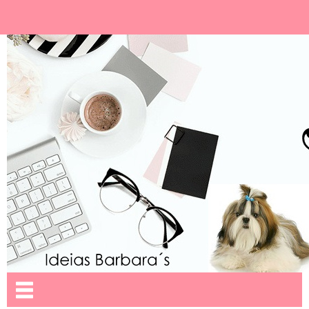
Ideias Barbara´
Nome da aba