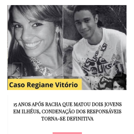
GO
15 ANOS APÓS RACHA QUE MATOU DOIS JOVENS
EM ILHÉUS, CONDENAÇÃO DOS RESPONSÁVEIS
T
O
TORNA-SE DEFINITIVA
U