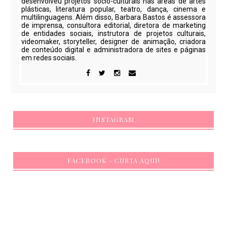
desenvolveu projetos sócio-culturais nas áreas de artes
plásticas, literatura popular, teatro, dança, cinema e
multilinguagens. Além disso, Barbara Bastos é assessora
de imprensa, consultora editorial, diretora de marketing
de entidades sociais, instrutora de projetos culturais,
videomaker, storyteller, designer de animação, criadora
de conteúdo digital e administradora de sites e páginas
em redes sociais.
INSTAGRAM
FACEBOOK - CURTA AQUI!