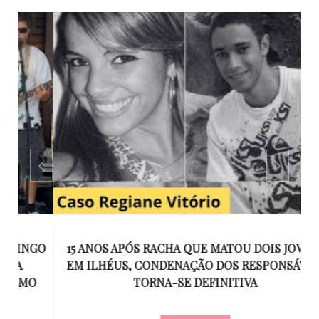
GO
15 ANOS APÓS RACHA QUE MATOU DOIS JOVENS
EM ILHÉUS, CONDENAÇÃO DOS RESPONSÁVEIS
T
O
TORNA-SE DEFINITIVA
U