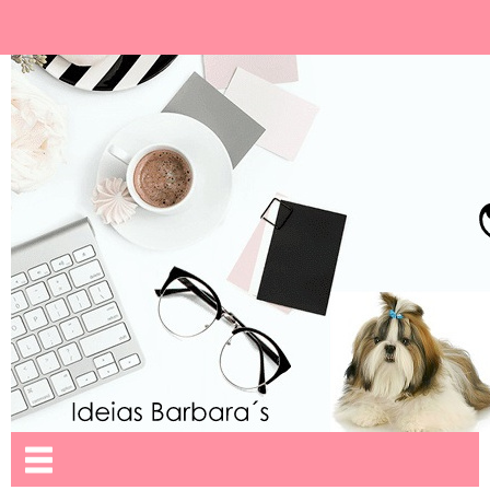
Ideias Barbara´
Nome da aba