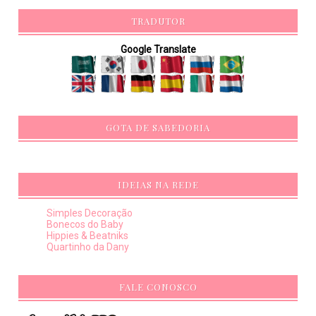
TRADUTOR
Google Translate
GOTA DE SABEDORIA
IDEIAS NA REDE
Simples Decoração
Bonecos do Baby
Hippies & Beatniks
Quartinho da Dany
FALE CONOSCO