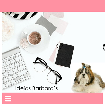
Ideias Barbara´
Nome da aba