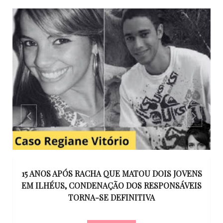
GO
15 ANOS APÓS RACHA QUE MATOU DOIS JOVENS
EM ILHÉUS, CONDENAÇÃO DOS RESPONSÁVEIS
T
O
TORNA-SE DEFINITIVA
U