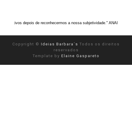
depois de reconhecermos a nossa subjetividade." ANAIS NIN
Copyright ©
Ideias Barbara´s
Todos os direitos
reservados
Template by
Elaine Gaspareto