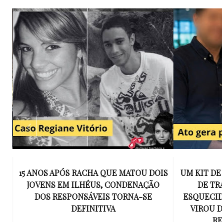
E
15 ANOS APÓS RACHA QUE MATOU DOIS
UM KIT D
K
JOVENS EM ILHÉUS, CONDENAÇÃO
DE TR
DOS RESPONSÁVEIS TORNA-SE
ESQUECID
US
DEFINITIVA
VIROU 
R