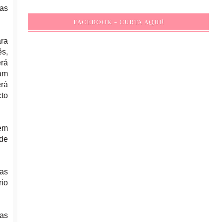
 as
FACEBOOK - CURTA AQUI!
ara
ês,
erá
vam
erá
cto
 em
 de
das
rio
as