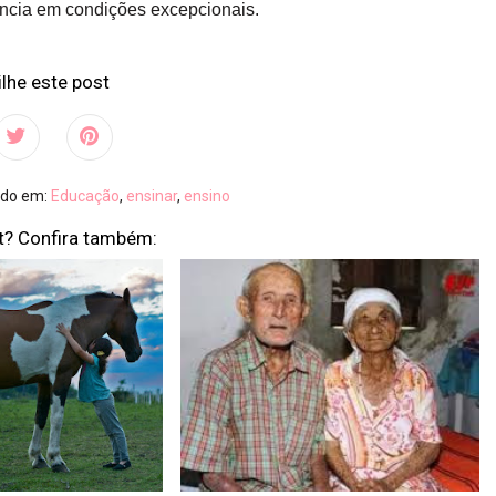
ância em condições excepcionais.
lhe este post
ado em:
Educação
,
ensinar
,
ensino
t? Confira também: