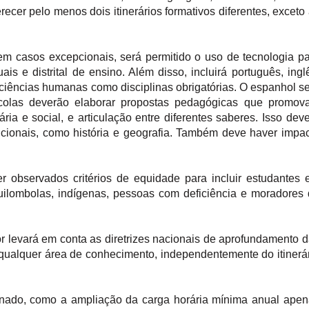
cer pelo menos dois itinerários formativos diferentes, exceto
em casos excepcionais, será permitido o uso de tecnologia p
 e distrital de ensino. Além disso, incluirá português, ingl
e ciências humanas como disciplinas obrigatórias. O espanhol s
s escolas deverão elaborar propostas pedagógicas que promo
ia e social, e articulação entre diferentes saberes. Isso dev
dicionais, como história e geografia. Também deve haver impa
er observados critérios de equidade para incluir estudantes
quilombolas, indígenas, pessoas com deficiência e moradores
ior levará em conta as diretrizes nacionais de aprofundamento 
qualquer área de conhecimento, independentemente do itinerá
nado, como a ampliação da carga horária mínima anual apen