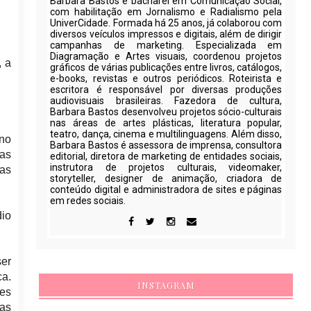
Barbara Bastos é bacharel em Comunicação Social,
com habilitação em Jornalismo e Radialismo pela
UniverCidade. Formada há 25 anos, já colaborou com
diversos veículos impressos e digitais, além de dirigir
campanhas de marketing. Especializada em
Diagramação e Artes visuais, coordenou projetos
, a
gráficos de várias publicações entre livros, catálogos,
e-books, revistas e outros periódicos. Roteirista e
escritora é responsável por diversas produções
audiovisuais brasileiras. Fazedora de cultura,
Barbara Bastos desenvolveu projetos sócio-culturais
nas áreas de artes plásticas, literatura popular,
teatro, dança, cinema e multilinguagens. Além disso,
ino
Barbara Bastos é assessora de imprensa, consultora
ras
editorial, diretora de marketing de entidades sociais,
instrutora de projetos culturais, videomaker,
nas
storyteller, designer de animação, criadora de
conteúdo digital e administradora de sites e páginas
em redes sociais.
io
ser
ca.
INSTAGRAM
tes
ias