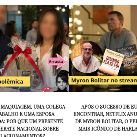
E MAQUIAGEM, UMA COLEGA
APÓS O SUCESSO DE EU
ABALHO E UMA ESPOSA
ENCONTRAR, NETFLIX ANU
A: POR QUE UM PRESENTE
DE MYRON BOLITAR, O P
DEBATE NACIONAL SOBRE
MAIS ICÔNICO DE HARL
ELACIONAMENTOS?