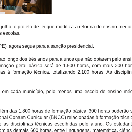
ulho, o projeto de lei que modifica a reforma do ensino médio
s escolas.
PE), agora segue para a sanção presidencial.
 ao longo dos três anos para alunos que não optarem pelo ens
ormação geral básica será de 1.800 horas, com mais 300 ho
as à formação técnica, totalizando 2.100 horas. As discipli
, em cada município, pelo menos uma escola de ensino méd
 Além das 1.800 horas de formação básica, 300 horas poderão 
onal Comum Curricular (BNCC) relacionadas à formação técni
 às disciplinas técnicas escolhidas pelo aluno. Os estudan
om as demais 600 horas, entre linguagens, matemática, ciênc