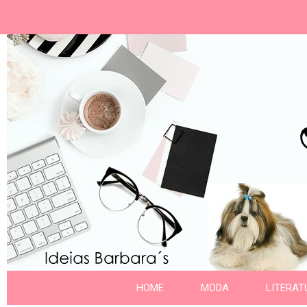
Ideias Barbara´
Nome da aba
HOME
MODA
LITERAT