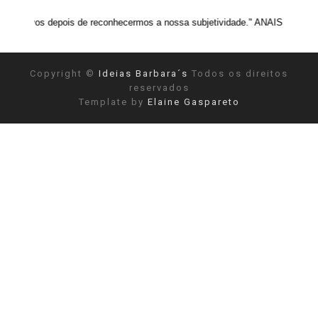
ois de reconhecermos a nossa subjetividade." ANAIS NIN
Copyright ©
Ideias Barbara´s
Todos os direitos
reservados
Template by
Elaine Gaspareto