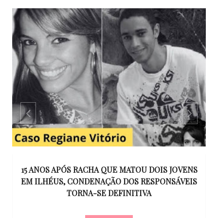
GO
15 ANOS APÓS RACHA QUE MATOU DOIS JOVENS
EM ILHÉUS, CONDENAÇÃO DOS RESPONSÁVEIS
T
O
TORNA-SE DEFINITIVA
U