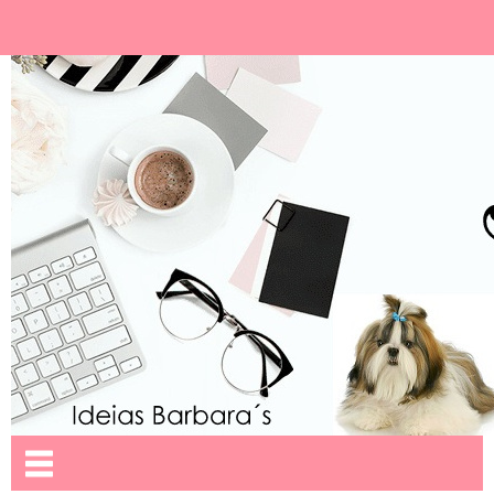
Ideias Barbara´
Nome da aba