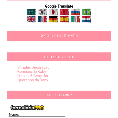
Google Translate
GOTA DE SABEDORIA
IDEIAS NA REDE
Simples Decoração
Bonecos do Baby
Hippies & Beatniks
Quartinho da Dany
FALE CONOSCO
Nome: