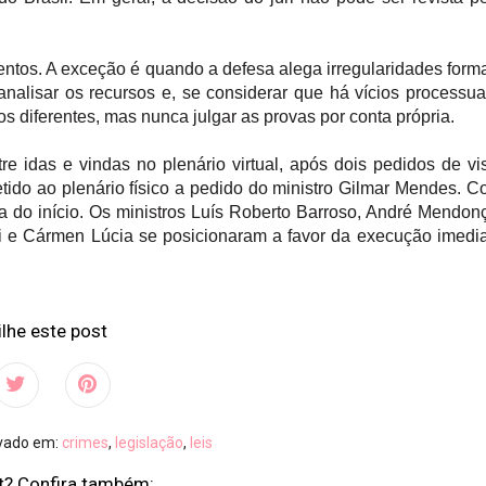
ntos. A exceção é quando a defesa alega irregularidades form
nalisar os recursos e, se considerar que há vícios processua
s diferentes, mas nunca julgar as provas por conta própria.
 idas e vindas no plenário virtual, após dois pedidos de vi
tido ao plenário físico a pedido do ministro Gilmar Mendes. 
da do início. Os ministros Luís Roberto Barroso, André Mendon
i e Cármen Lúcia se posicionaram a favor da execução imedi
lhe este post
ivado em:
crimes
,
legislação
,
leis
t? Confira também: