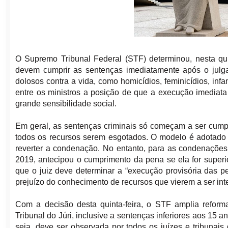
O Supremo Tribunal Federal (STF) determinou, nesta qui
devem cumprir as sentenças imediatamente após o julga
dolosos contra a vida, como homicídios, feminicídios, infa
entre os ministros a posição de que a execução imediat
grande sensibilidade social.
Em geral, as sentenças criminais só começam a ser cumpr
todos os recursos serem esgotados. O modelo é adotado 
reverter a condenação. No entanto, para as condenações
2019, antecipou o cumprimento da pena se ela for super
que o juiz deve determinar a “execução provisória das 
prejuízo do conhecimento de recursos que vierem a ser int
Com a decisão desta quinta-feira, o STF amplia reform
Tribunal do Júri, inclusive a sentenças inferiores aos 15
seja, deve ser observada por todos os juízes e tribunais 