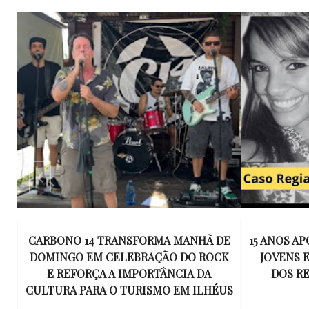
E
15 ANOS APÓS RACHA QUE MATOU DOIS
UM KIT D
K
JOVENS EM ILHÉUS, CONDENAÇÃO
DE TR
DOS RESPONSÁVEIS TORNA-SE
ESQUECID
US
DEFINITIVA
VIROU 
R