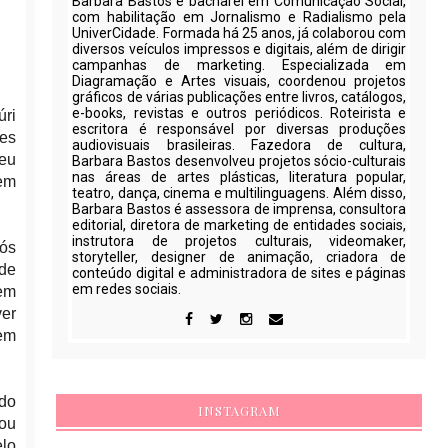
Barbara Bastos é bacharel em Comunicação Social,
com habilitação em Jornalismo e Radialismo pela
UniverCidade. Formada há 25 anos, já colaborou com
diversos veículos impressos e digitais, além de dirigir
campanhas de marketing. Especializada em
Diagramação e Artes visuais, coordenou projetos
gráficos de várias publicações entre livros, catálogos,
e-books, revistas e outros periódicos. Roteirista e
úri
escritora é responsável por diversas produções
mes
audiovisuais brasileiras. Fazedora de cultura,
ceu
Barbara Bastos desenvolveu projetos sócio-culturais
nas áreas de artes plásticas, literatura popular,
vem
teatro, dança, cinema e multilinguagens. Além disso,
Barbara Bastos é assessora de imprensa, consultora
editorial, diretora de marketing de entidades sociais,
instrutora de projetos culturais, videomaker,
pós
storyteller, designer de animação, criadora de
 de
conteúdo digital e administradora de sites e páginas
em redes sociais.
 em
ver
sem
 do
INSTAGRAM
 ou
elo