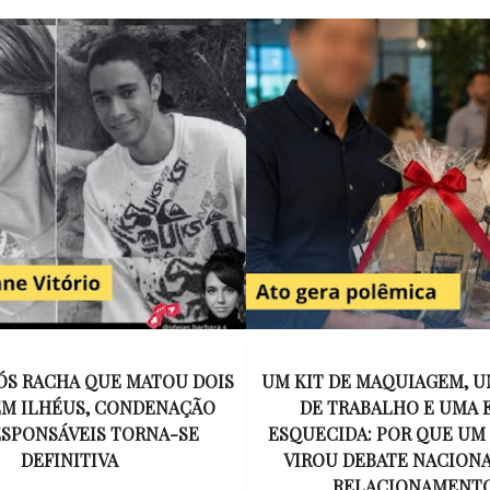
E MAQUIAGEM, UMA COLEGA
APÓS O SUCESSO DE EU
ABALHO E UMA ESPOSA
ENCONTRAR, NETFLIX ANU
A: POR QUE UM PRESENTE
DE MYRON BOLITAR, O P
DEBATE NACIONAL SOBRE
MAIS ICÔNICO DE HARL
ELACIONAMENTOS?