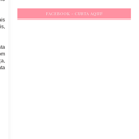
FACEBOOK - CURTA AQUI!
ais
is,
sta
Com
ça,
ata