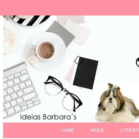
Ideias Barbara´
Nome da aba
HOME
MODA
LITERAT