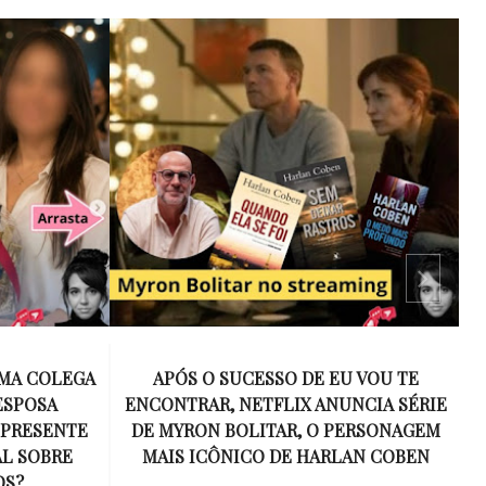
 VOU TE
15 ANOS SEM AMY WINEHOUSE: A VOZ
NCIA SÉRIE
INESQUECÍVEL QUE REVOLUCIONOU A
ERSONAGEM
MÚSICA E SE TORNOU UM SÍMBOLO
AN COBEN
DE UMA GERAÇÃO