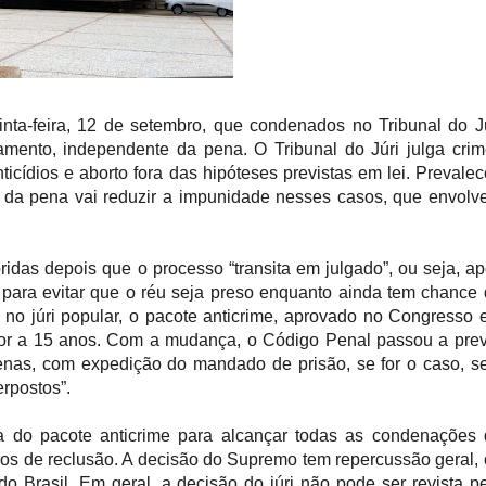
nta-feira, 12 de setembro, que condenados no Tribunal do J
mento, independente da pena. O Tribunal do Júri julga cri
nticídios e aborto fora das hipóteses previstas em lei. Prevale
a da pena vai reduzir a impunidade nesses casos, que envol
idas depois que o processo “transita em julgado”, ou seja, a
para evitar que o réu seja preso enquanto ainda tem chance
 no júri popular, o pacote anticrime, aprovado no Congresso
ior a 15 anos. Com a mudança, o Código Penal passou a pre
penas, com expedição do mandado de prisão, se for o caso, 
erpostos”.
a do pacote anticrime para alcançar todas as condenações
 anos de reclusão. A decisão do Supremo tem repercussão geral,
do Brasil. Em geral, a decisão do júri não pode ser revista p