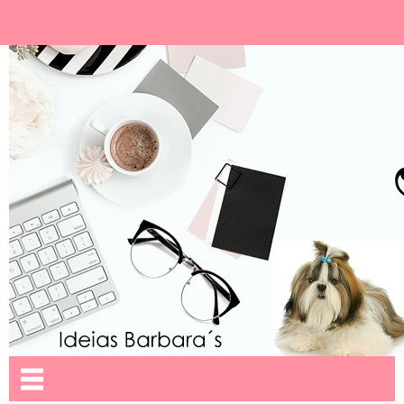
Ideias Barbara´
Nome da aba