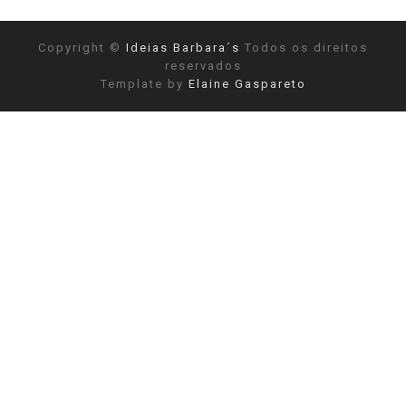
Copyright ©
Ideias Barbara´s
Todos os direitos
reservados
Template by
Elaine Gaspareto