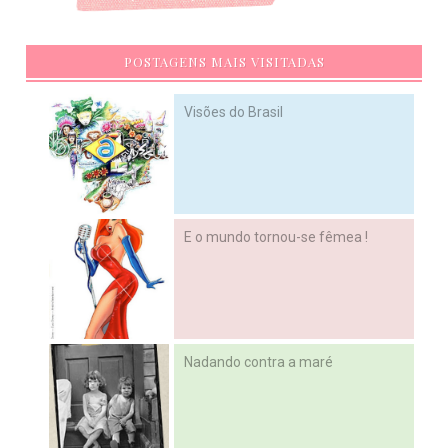
POSTAGENS MAIS VISITADAS
Visões do Brasil
E o mundo tornou-se fêmea !
Nadando contra a maré