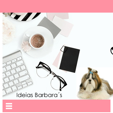
Ideias Barbara´
Nome da aba