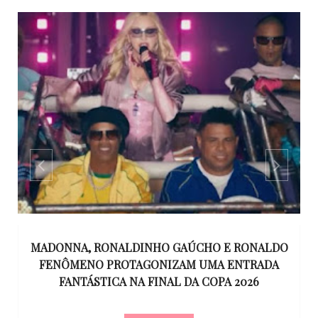
NALDINHO GAÚCHO E RONALDO
RENATO MACHAD
ROTAGONIZAM UMA ENTRADA
TELEJORNALISMO BRA
A NA FINAL DA COPA 2026
ANOS NO R