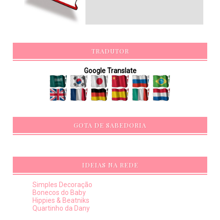
TRADUTOR
Google Translate
GOTA DE SABEDORIA
IDEIAS NA REDE
Simples Decoração
Bonecos do Baby
Hippies & Beatniks
Quartinho da Dany