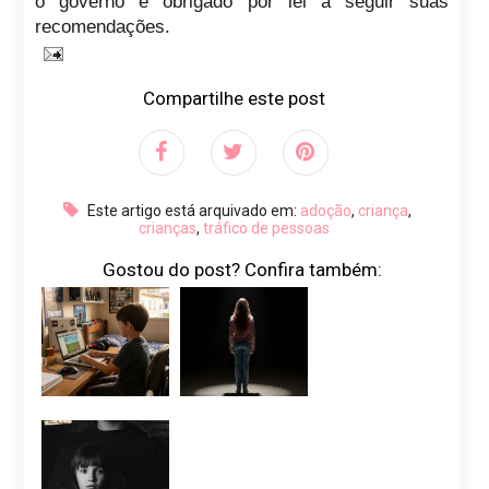
o governo é obrigado por lei a seguir suas
recomendações.
Compartilhe este post
Este artigo está arquivado em:
adoção
,
criança
,
crianças
,
tráfico de pessoas
Gostou do post? Confira também: