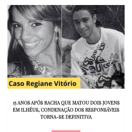
GO
15 ANOS APÓS RACHA QUE MATOU DOIS JOVENS
EM ILHÉUS, CONDENAÇÃO DOS RESPONSÁVEIS
T
O
TORNA-SE DEFINITIVA
U