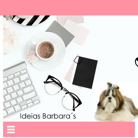
Ideias Barbara´
Nome da aba