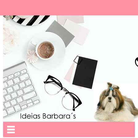
Ideias Barbara´
Nome da aba