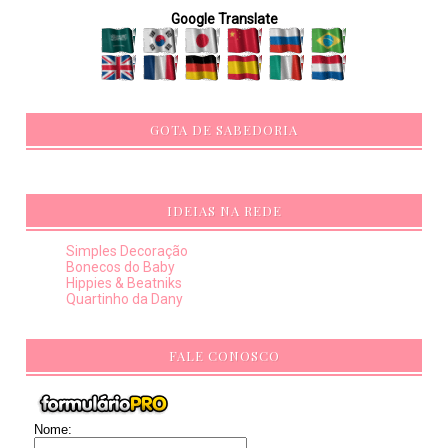
Google Translate
GOTA DE SABEDORIA
IDEIAS NA REDE
Simples Decoração
Bonecos do Baby
Hippies & Beatniks
Quartinho da Dany
FALE CONOSCO
Nome: