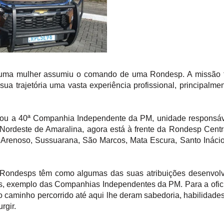
hia uma mulher assumiu o comando de uma Rondesp. A missão 
ua trajetória uma vasta experiência profissional, principalme
ndou a 40ª Companhia Independente da PM, unidade responsá
Nordeste de Amaralina, agora está à frente da Rondesp Centr
 Arenoso, Sussuarana, São Marcos, Mata Escura, Santo Ináci
Rondesps têm como algumas das suas atribuições desenvolv
es, exemplo das Companhias Independentes da PM. Para a ofic
 o caminho percorrido até aqui lhe deram sabedoria, habilidade
rgir.