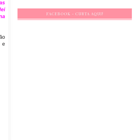
Mas
ei
FACEBOOK - CURTA AQUI!
na
ção
s e