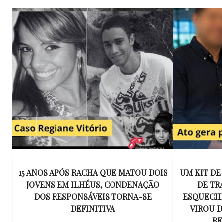
E
15 ANOS APÓS RACHA QUE MATOU DOIS
UM KIT D
K
JOVENS EM ILHÉUS, CONDENAÇÃO
DE TR
DOS RESPONSÁVEIS TORNA-SE
ESQUECID
US
DEFINITIVA
VIROU 
R