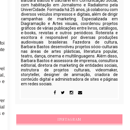
Barbara Bastos é bacharel em Comunicação Social,
com habilitação em Jornalismo e Radialismo pela
UniverCidade. Formada há 25 anos, já colaborou com
diversos veículos impressos e digitais, além de dirigir
campanhas de marketing. Especializada em
Diagramação e Artes visuais, coordenou projetos
gráficos de várias publicações entre livros, catálogos,
e-books, revistas e outros periódicos. Roteirista e
escritora é responsável por diversas produções
audiovisuais brasileiras. Fazedora de cultura,
foi
Barbara Bastos desenvolveu projetos sócio-culturais
nte
nas áreas de artes plásticas, literatura popular,
teatro, dança, cinema e multilinguagens. Além disso,
Barbara Bastos é assessora de imprensa, consultora
editorial, diretora de marketing de entidades sociais,
vel
instrutora de projetos culturais, videomaker,
storyteller, designer de animação, criadora de
al,
conteúdo digital e administradora de sites e páginas
o e
em redes sociais.
er
ial
s e
INSTAGRAM