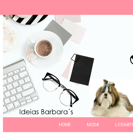
Ideias Barbara´
Nome da aba
HOME
MODA
LITERAT