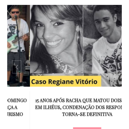
GO
15 ANOS APÓS RACHA QUE MATOU DOIS JOVENS
EM ILHÉUS, CONDENAÇÃO DOS RESPONSÁVEIS
T
O
TORNA-SE DEFINITIVA
U