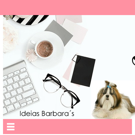
Ideias Barbara´
Nome da aba