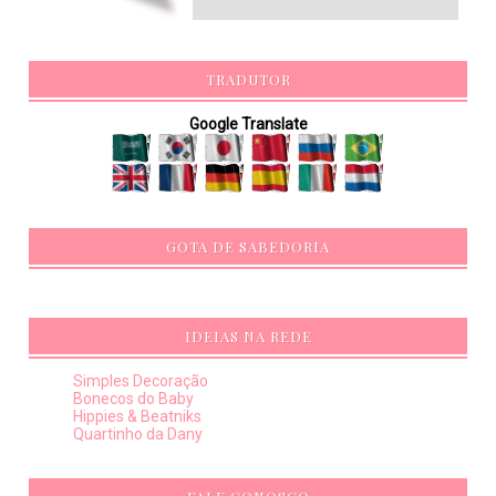
TRADUTOR
Google Translate
GOTA DE SABEDORIA
IDEIAS NA REDE
Simples Decoração
Bonecos do Baby
Hippies & Beatniks
Quartinho da Dany