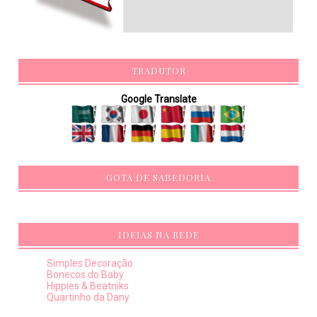
TRADUTOR
Google Translate
GOTA DE SABEDORIA
IDEIAS NA REDE
Simples Decoração
Bonecos do Baby
Hippies & Beatniks
Quartinho da Dany