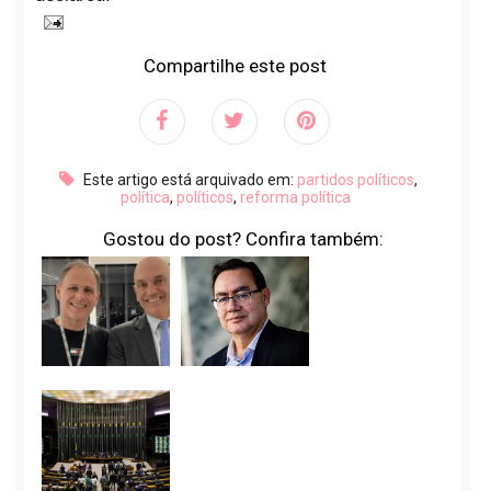
Compartilhe este post
Este artigo está arquivado em:
partidos políticos
,
política
,
políticos
,
reforma política
Gostou do post? Confira também: