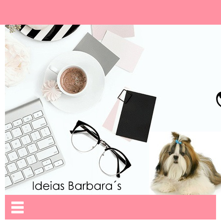
Ideias Barbara´
Nome da aba