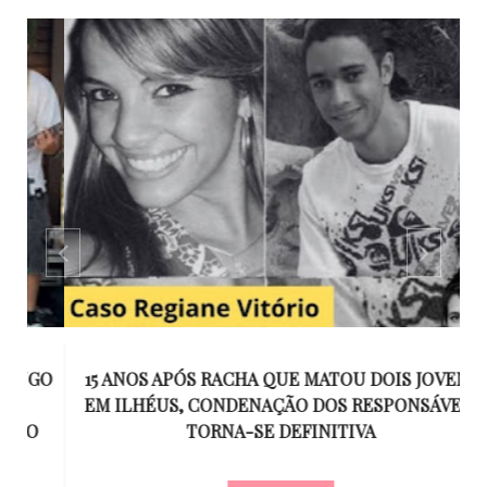
GO
15 ANOS APÓS RACHA QUE MATOU DOIS JOVENS
EM ILHÉUS, CONDENAÇÃO DOS RESPONSÁVEIS
T
O
TORNA-SE DEFINITIVA
U