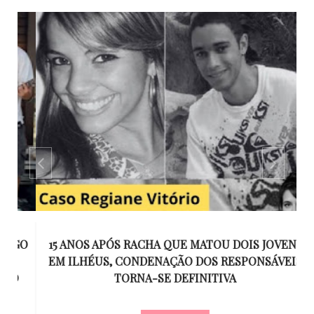
GO
15 ANOS APÓS RACHA QUE MATOU DOIS JOVENS
EM ILHÉUS, CONDENAÇÃO DOS RESPONSÁVEIS
T
O
TORNA-SE DEFINITIVA
U