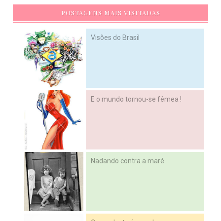
POSTAGENS MAIS VISITADAS
Visões do Brasil
E o mundo tornou-se fêmea !
Nadando contra a maré