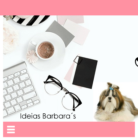
Ideias Barbara´
Nome da aba