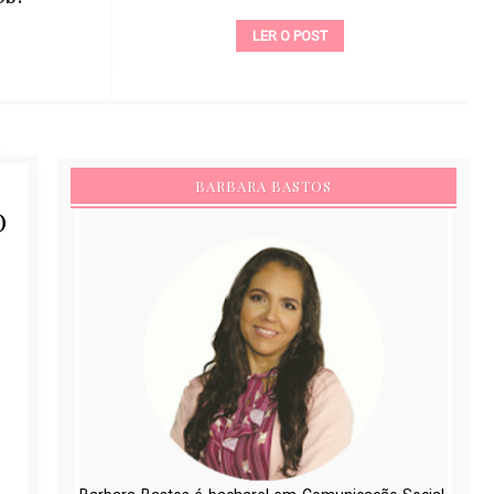
LER O POST
BARBARA BASTOS
O