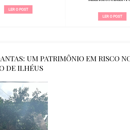
LER O POST
LER O POST
ANTAS: UM PATRIMÔNIO EM RISCO N
O DE ILHÉUS