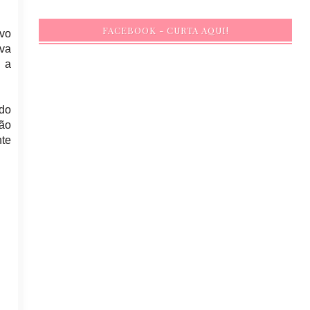
FACEBOOK - CURTA AQUI!
ivo
ava
u a
 do
ção
nte