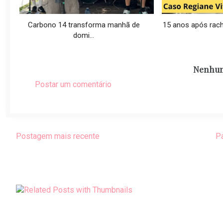
Carbono 14 transforma manhã de
15 anos após racha
domi...
Nenhum
Postar um comentário
Postagem mais recente
Pá