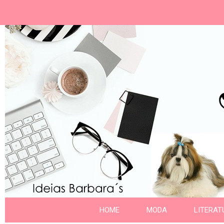
Ideias Barbara´
Nome da aba
HOME
MODA
LITERAT