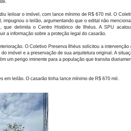
de.
iu leiloar o imóvel, com lance mínimo de R$ 670 mil. O Colet
l, impugnou o leilão, argumentando que o edital não mencion
, que delimita o Centro Histórico de Ilhéus. A SPU acato
luir a informação sobre a proteção legal do casarão.
erioração. O Coletivo Preserva Ilhéus solicitou a intervenção
 do imóvel e a preservação de sua arquitetura original. A situa
ém um perigo iminente para a população que transita diariame
s em leilão. O casarão tinha lance mínimo de R$ 670 mil.