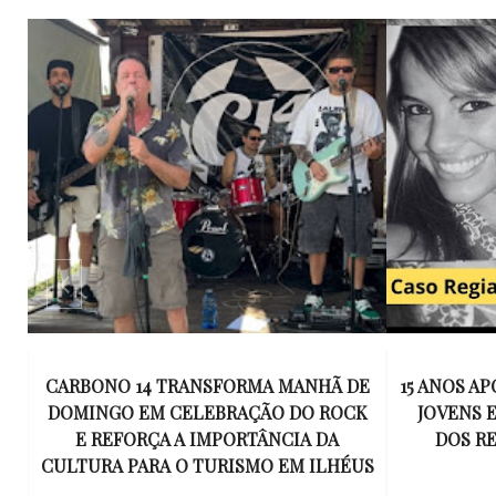
E
15 ANOS APÓS RACHA QUE MATOU DOIS
UM KIT D
K
JOVENS EM ILHÉUS, CONDENAÇÃO
DE TR
DOS RESPONSÁVEIS TORNA-SE
ESQUECID
US
DEFINITIVA
VIROU 
R