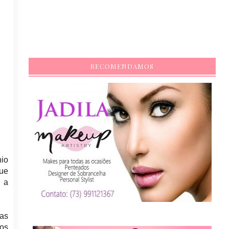
RECOMENDAMOS
nio
que
r a
as
os