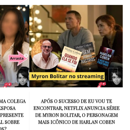
 VOU TE
15 ANOS SEM AMY WINEHOUSE: A VOZ
NCIA SÉRIE
INESQUECÍVEL QUE REVOLUCIONOU A
ERSONAGEM
MÚSICA E SE TORNOU UM SÍMBOLO
AN COBEN
DE UMA GERAÇÃO