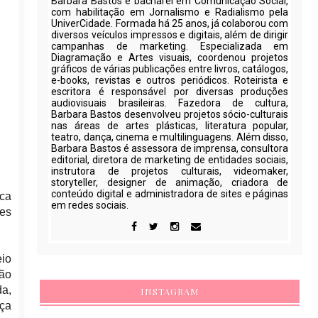
Barbara Bastos é bacharel em Comunicação Social,
com habilitação em Jornalismo e Radialismo pela
UniverCidade. Formada há 25 anos, já colaborou com
diversos veículos impressos e digitais, além de dirigir
campanhas de marketing. Especializada em
Diagramação e Artes visuais, coordenou projetos
gráficos de várias publicações entre livros, catálogos,
e-books, revistas e outros periódicos. Roteirista e
escritora é responsável por diversas produções
audiovisuais brasileiras. Fazedora de cultura,
Barbara Bastos desenvolveu projetos sócio-culturais
nas áreas de artes plásticas, literatura popular,
teatro, dança, cinema e multilinguagens. Além disso,
Barbara Bastos é assessora de imprensa, consultora
editorial, diretora de marketing de entidades sociais,
instrutora de projetos culturais, videomaker,
storyteller, designer de animação, criadora de
conteúdo digital e administradora de sites e páginas
ica
em redes sociais.
tes
eio
são
a,
INSTAGRAM
nça