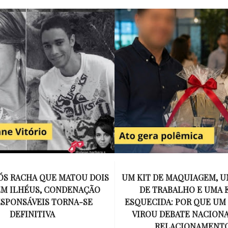
E MAQUIAGEM, UMA COLEGA
APÓS O SUCESSO DE EU
ABALHO E UMA ESPOSA
ENCONTRAR, NETFLIX ANU
A: POR QUE UM PRESENTE
DE MYRON BOLITAR, O P
DEBATE NACIONAL SOBRE
MAIS ICÔNICO DE HARL
ELACIONAMENTOS?