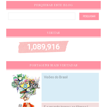
PESQUISAR ESTE BLOG
VISITAS
1,089,916
POSTAGENS MAIS VISITADAS
Visões do Brasil
E o mundo tornou-se fêmea !