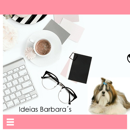
Ideias Barbara´
Nome da aba