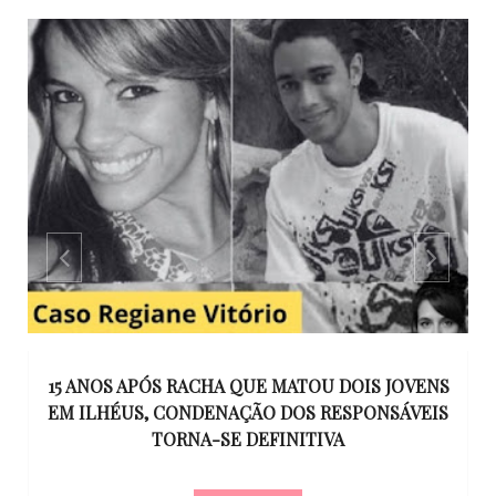
GO
15 ANOS APÓS RACHA QUE MATOU DOIS JOVENS
EM ILHÉUS, CONDENAÇÃO DOS RESPONSÁVEIS
T
O
TORNA-SE DEFINITIVA
U