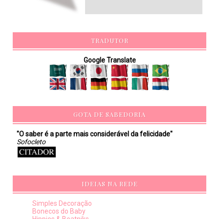
TRADUTOR
Google Translate
GOTA DE SABEDORIA
"O saber é a parte mais considerável da felicidade"
Sofocleto
IDEIAS NA REDE
Simples Decoração
Bonecos do Baby
Hippies & Beatniks