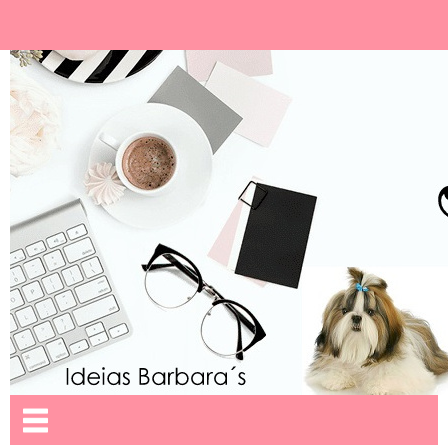
Ideias Barbara´
Nome da aba