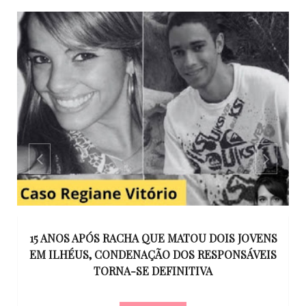
GO
15 ANOS APÓS RACHA QUE MATOU DOIS JOVENS
EM ILHÉUS, CONDENAÇÃO DOS RESPONSÁVEIS
T
O
TORNA-SE DEFINITIVA
U