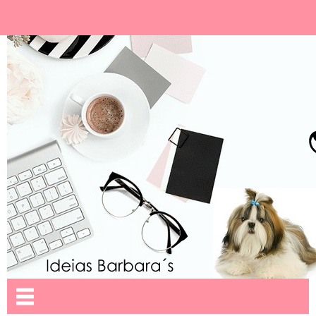
Ideias Barbara´
Nome da aba