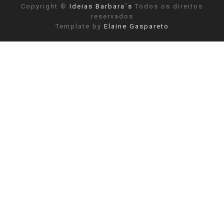
Copyright ©
Ideias Barbara´s
Todos os direitos
reservados
Template by
Elaine Gaspareto