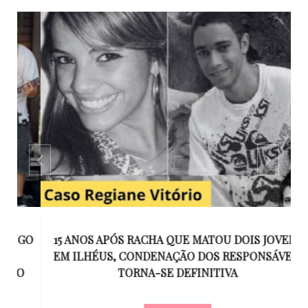
GO
15 ANOS APÓS RACHA QUE MATOU DOIS JOVENS
EM ILHÉUS, CONDENAÇÃO DOS RESPONSÁVEIS
T
O
TORNA-SE DEFINITIVA
U