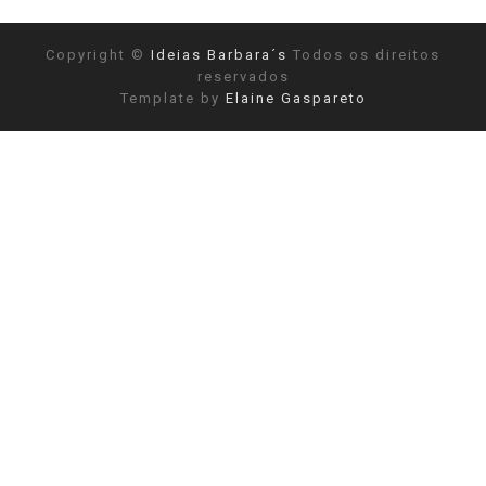
Copyright ©
Ideias Barbara´s
Todos os direitos
reservados
Template by
Elaine Gaspareto