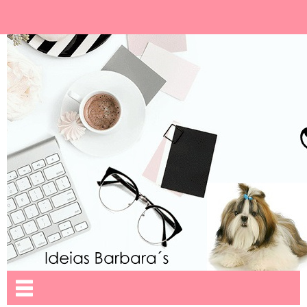
Ideias Barbara´
Nome da aba