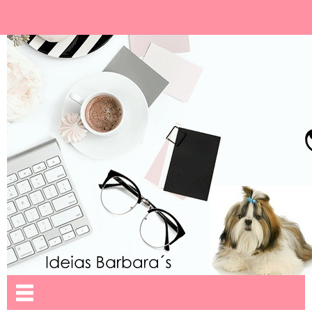
Ideias Barbara´
Nome da aba