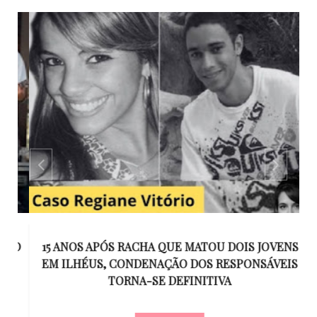
GO
15 ANOS APÓS RACHA QUE MATOU DOIS JOVENS
EM ILHÉUS, CONDENAÇÃO DOS RESPONSÁVEIS
T
O
TORNA-SE DEFINITIVA
U