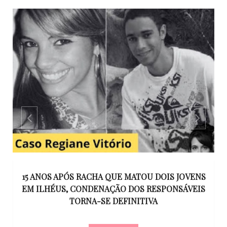
GO
15 ANOS APÓS RACHA QUE MATOU DOIS JOVENS
EM ILHÉUS, CONDENAÇÃO DOS RESPONSÁVEIS
T
O
TORNA-SE DEFINITIVA
U