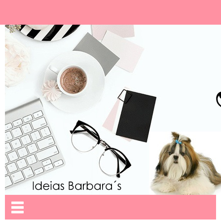
Ideias Barbara´
Nome da aba