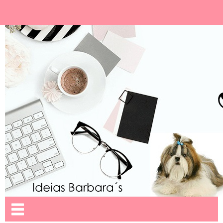
Ideias Barbara´
Nome da aba