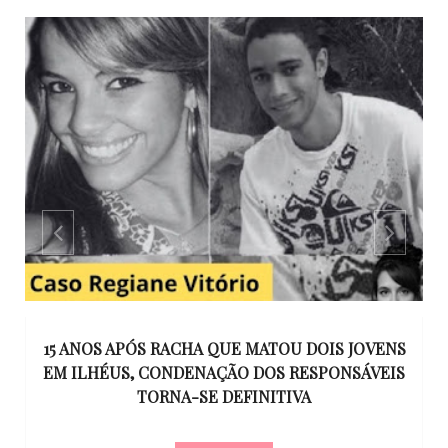
GO
15 ANOS APÓS RACHA QUE MATOU DOIS JOVENS
EM ILHÉUS, CONDENAÇÃO DOS RESPONSÁVEIS
T
O
TORNA-SE DEFINITIVA
U