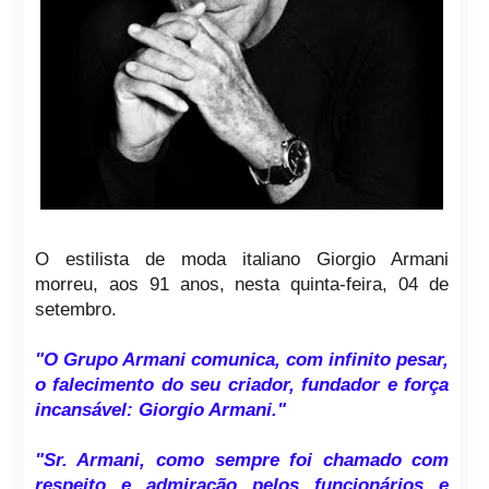
O estilista de moda italiano Giorgio Armani
morreu, aos 91 anos, nesta quinta-feira, 04 de
setembro.
"O Grupo Armani comunica, com infinito pesar,
o falecimento do seu criador, fundador e força
incansável: Giorgio Armani."
"Sr. Armani, como sempre foi chamado com
respeito e admiração pelos funcionários e