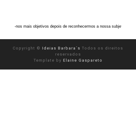
ais objetivos depois de reconhecermos a nossa subjetividade." ANAIS NIN
Copyright ©
Ideias Barbara´s
Todos os direitos
reservados
Template by
Elaine Gaspareto