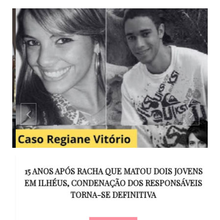
GO
15 ANOS APÓS RACHA QUE MATOU DOIS JOVENS
EM ILHÉUS, CONDENAÇÃO DOS RESPONSÁVEIS
T
O
TORNA-SE DEFINITIVA
U