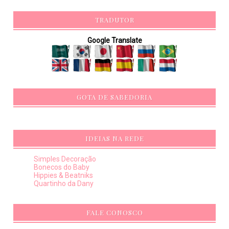
TRADUTOR
Google Translate
GOTA DE SABEDORIA
IDEIAS NA REDE
Simples Decoração
Bonecos do Baby
Hippies & Beatniks
Quartinho da Dany
FALE CONOSCO