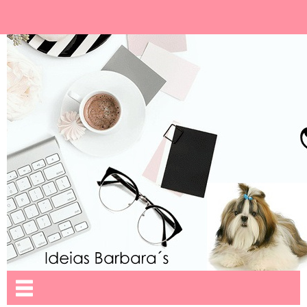
Ideias Barbara´
Nome da aba