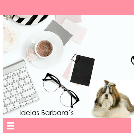
Ideias Barbara´
Nome da aba