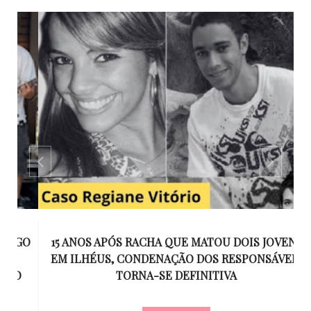
GO
15 ANOS APÓS RACHA QUE MATOU DOIS JOVENS
EM ILHÉUS, CONDENAÇÃO DOS RESPONSÁVEIS
T
O
TORNA-SE DEFINITIVA
U