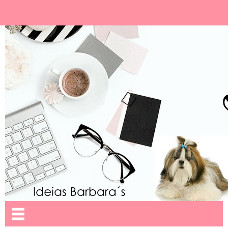
Ideias Barbara´
Nome da aba