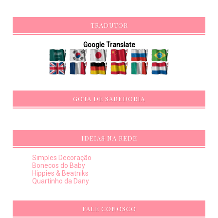
TRADUTOR
Google Translate
GOTA DE SABEDORIA
IDEIAS NA REDE
Simples Decoração
Bonecos do Baby
Hippies & Beatniks
Quartinho da Dany
FALE CONOSCO