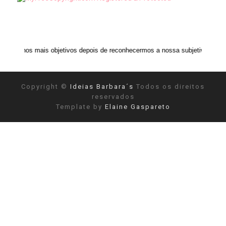
s objetivos depois de reconhecermos a nossa subjetividade." ANAIS NIN
Copyright ©
Ideias Barbara´s
Todos os direitos
reservados
Template by
Elaine Gaspareto