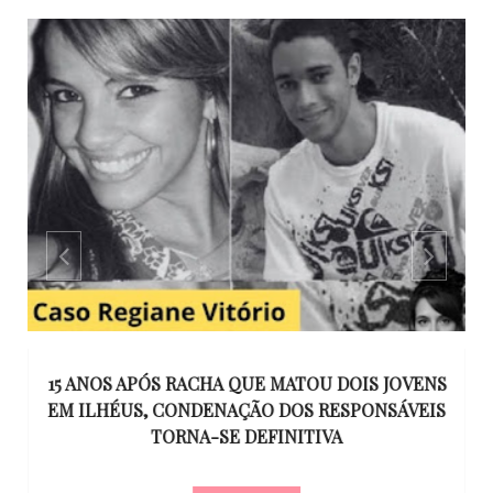
GO
15 ANOS APÓS RACHA QUE MATOU DOIS JOVENS
EM ILHÉUS, CONDENAÇÃO DOS RESPONSÁVEIS
T
O
TORNA-SE DEFINITIVA
U