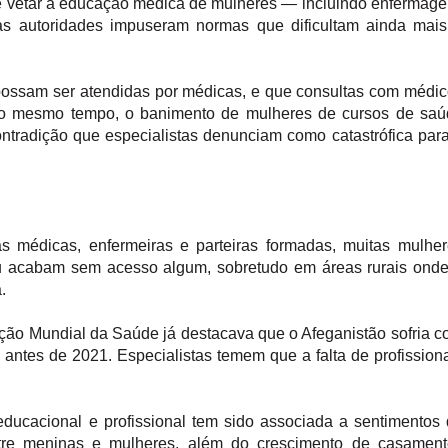
e vetar a educação médica de mulheres — incluindo enfermag
as autoridades impuseram normas que dificultam ainda mai
 possam ser atendidas por médicas, e que consultas com médi
o mesmo tempo, o banimento de mulheres de cursos de saú
ontradição que especialistas denunciam como catastrófica par
médicas, enfermeiras e parteiras formadas, muitas mulher
ou acabam sem acesso algum, sobretudo em áreas rurais ond
.
ação Mundial da Saúde já destacava que o Afeganistão sofria 
ntes de 2021. Especialistas temem que a falta de profission
educacional e profissional tem sido associada a sentimentos
tre meninas e mulheres, além do crescimento de casament