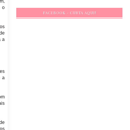
em,
s o
FACEBOOK - CURTA AQUI!
cos
de
a a
es
e a
com
ais
 de
os