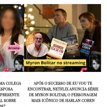
 VOU TE
15 ANOS SEM AMY WINEHOUSE: A VOZ
NCIA SÉRIE
INESQUECÍVEL QUE REVOLUCIONOU A
ERSONAGEM
MÚSICA E SE TORNOU UM SÍMBOLO
AN COBEN
DE UMA GERAÇÃO