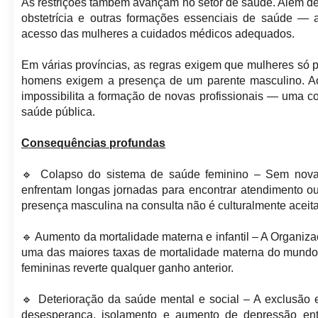
As restrições também avançam no setor de saúde. Além d
obstetrícia e outras formações essenciais de saúde — 
acesso das mulheres a cuidados médicos adequados.
Em várias províncias, as regras exigem que mulheres só
homens exigem a presença de um parente masculino. A
impossibilita a formação de novas profissionais — uma c
saúde pública.
Consequências profundas
🔹 Colapso do sistema de saúde feminino – Sem novas 
enfrentam longas jornadas para encontrar atendimento 
presença masculina na consulta não é culturalmente aceita
🔹 Aumento da mortalidade materna e infantil – A Organiz
uma das maiores taxas de mortalidade materna do mundo a
femininas reverte qualquer ganho anterior.
🔹 Deterioração da saúde mental e social – A exclusão 
desesperança, isolamento e aumento de depressão en