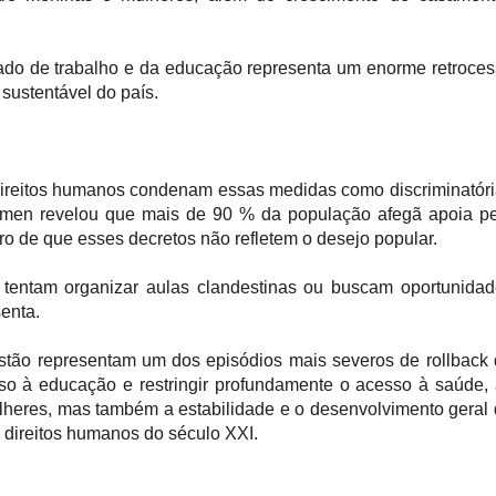
do de trabalho e da educação representa um enorme retroce
sustentável do país.
e direitos humanos condenam essas medidas como discriminatór
Women revelou que mais de 90 % da população afegã apoia p
ro de que esses decretos não refletem o desejo popular.
tentam organizar aulas clandestinas ou buscam oportunidad
senta.
istão representam um dos episódios mais severos de rollback
so à educação e restringir profundamente o acesso à saúde,
lheres, mas também a estabilidade e o desenvolvimento geral
 direitos humanos do século XXI.