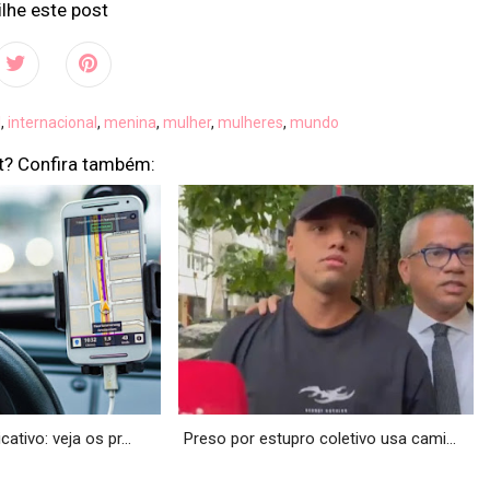
lhe este post
l
,
internacional
,
menina
,
mulher
,
mulheres
,
mundo
t? Confira também:
cativo: veja os pr...
Preso por estupro coletivo usa cami...