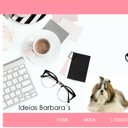
Ideias Barbara´
Nome da aba
HOME
MODA
LITERAT