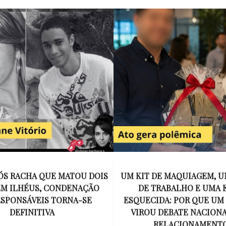
E MAQUIAGEM, UMA COLEGA
APÓS O SUCESSO DE EU
ABALHO E UMA ESPOSA
ENCONTRAR, NETFLIX ANU
A: POR QUE UM PRESENTE
DE MYRON BOLITAR, O P
DEBATE NACIONAL SOBRE
MAIS ICÔNICO DE HARL
ELACIONAMENTOS?