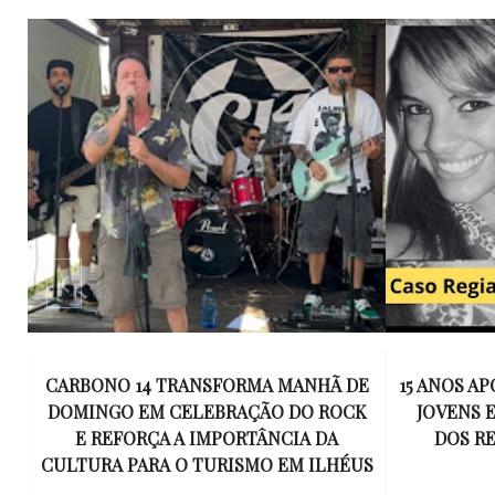
E
15 ANOS APÓS RACHA QUE MATOU DOIS
UM KIT D
K
JOVENS EM ILHÉUS, CONDENAÇÃO
DE TR
DOS RESPONSÁVEIS TORNA-SE
ESQUECID
US
DEFINITIVA
VIROU 
R