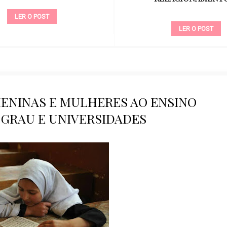
LER O POST
LER O POST
MENINAS E MULHERES AO ENSINO
º GRAU E UNIVERSIDADES