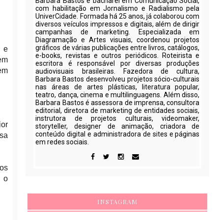
Barbara Bastos é bacharel em Comunicação Social,
com habilitação em Jornalismo e Radialismo pela
UniverCidade. Formada há 25 anos, já colaborou com
diversos veículos impressos e digitais, além de dirigir
campanhas de marketing. Especializada em
Diagramação e Artes visuais, coordenou projetos
gráficos de várias publicações entre livros, catálogos,
a e
e-books, revistas e outros periódicos. Roteirista e
 em
escritora é responsável por diversas produções
em
audiovisuais brasileiras. Fazedora de cultura,
Barbara Bastos desenvolveu projetos sócio-culturais
nas áreas de artes plásticas, literatura popular,
teatro, dança, cinema e multilinguagens. Além disso,
Barbara Bastos é assessora de imprensa, consultora
editorial, diretora de marketing de entidades sociais,
instrutora de projetos culturais, videomaker,
ior
storyteller, designer de animação, criadora de
conteúdo digital e administradora de sites e páginas
ssa
em redes sociais.
os
 o
INSTAGRAM