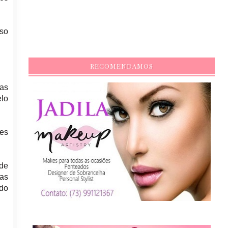
sso
RECOMENDAMOS
ias
elo
es
 de
 as
 do