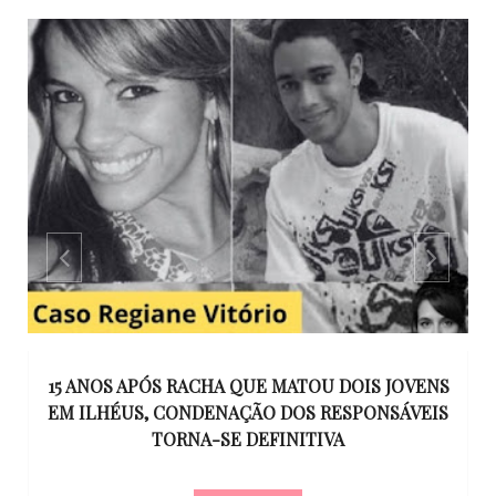
GO
15 ANOS APÓS RACHA QUE MATOU DOIS JOVENS
EM ILHÉUS, CONDENAÇÃO DOS RESPONSÁVEIS
T
O
TORNA-SE DEFINITIVA
U