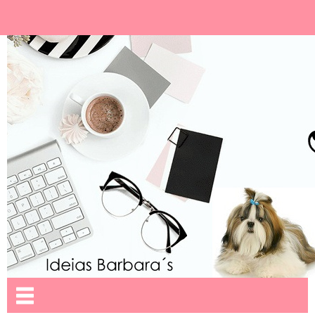
Ideias Barbara´
Nome da aba