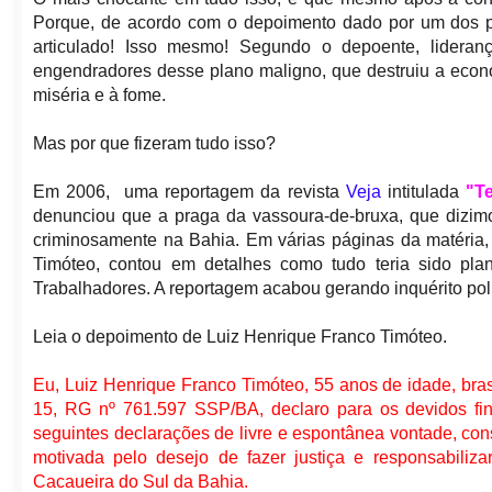
Porque, de acordo com o depoimento dado por um dos par
articulado! Isso mesmo! Segundo o depoente, lideranç
engendradores desse plano maligno, que destruiu a econ
miséria e à fome.
Mas por que fizeram tudo isso?
Em 2006,
uma reportagem da revista
Veja
intitulada
"T
denunciou que a praga da vassoura-de-bruxa, que dizimo
criminosamente na Bahia. Em várias páginas da matéria, 
Timóteo, contou em detalhes como tudo teria sido pla
Trabalhadores. A reportagem acabou gerando inquérito poli
Leia o depoimento de Luiz Henrique Franco Timóteo.
Eu, Luiz Henrique Franco Timóteo, 55 anos de idade, bras
15, RG nº 761.597 SSP/BA, declaro para os devidos fins
seguintes declarações de livre e espontânea vontade, c
motivada pelo desejo de fazer justiça e responsabiliza
Cacaueira do Sul da Bahia.