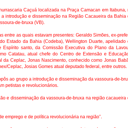
churrascaria Caçuá localizada na Praça Camacan em Itabuna,
ou a introdução e disseminação na Região Cacaueira da Bahia
ssoura-de-bruxa (VB).
as entre as quais estavam presentes: Geraldo Simões, ex-prefe
do Estado da Bahia (Codeba), Wellington Duarte, apelidado
 e Espírito santo, da Comissão Executiva do Plano da Lavo
omo Catatau, atual chefe do Centro de Extensão e Educaçã
al da Ceplac, Jonas Nascimento, conhecido como Jonas Babã
x/Ceplac, Josias Gomes atual deputado federal, entre outros.
opôs ao grupo a introdução e disseminação da vassoura-de-br
m petistas e revolucionários.
ção e disseminação da vassoura-de-bruxa na região cacaueira
 emprego e de política revolucionária na região".