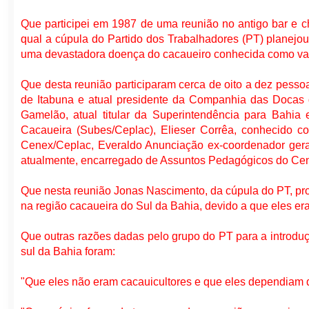
Que participei em 1987 de uma reunião no antigo bar e 
qual a cúpula do Partido dos Trabalhadores (PT) planej
uma devastadora doença do cacaueiro conhecida como va
Que desta reunião participaram cerca de oito a dez pesso
de Itabuna e atual presidente da Companhia das Docas 
Gamelão, atual titular da Superintendência para Bahia
Cacaueira (Subes/Ceplac), Elieser Corrêa, conhecido c
Cenex/Ceplac, Everaldo Anunciação ex-coordenador ger
atualmente, encarregado de Assuntos Pedagógicos do Cene
Que nesta reunião Jonas Nascimento, da cúpula do PT, pr
na região cacaueira do Sul da Bahia, devido a que eles era
Que outras razões dadas pelo grupo do PT para a introdu
sul da Bahia foram:
"Que eles não eram cacauicultores e que eles dependiam de