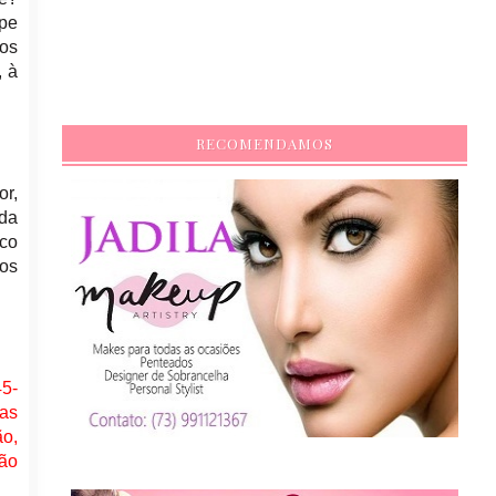
lpe
os
, à
RECOMENDAMOS
or,
ida
nco
os
45-
 as
ão,
ião