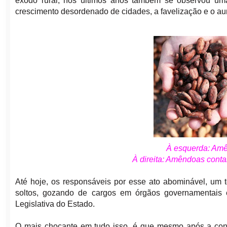
êxodo rural, nos últimos anos também se observou uma
crescimento desordenado de cidades, a favelização e o au
À esquerda: Amê
À direita: Amêndoas cont
Até hoje, os responsáveis por esse ato abominável, um 
soltos, gozando de cargos em órgãos governamentais
Legislativa do Estado.
O mais chocante em tudo isso, é que mesmo após a conf