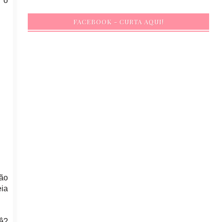
 o
FACEBOOK - CURTA AQUI!
tão
ia
uê?