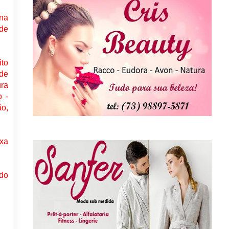
 na
 de
ito
 de
ura
o -
o,
uxa
 do