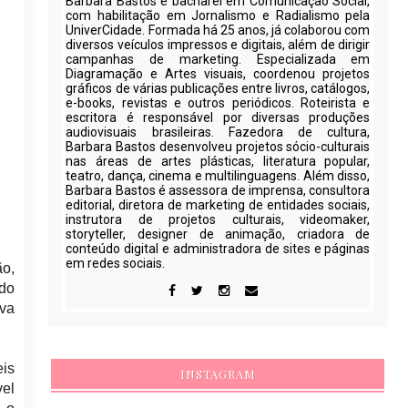
Barbara Bastos é bacharel em Comunicação Social,
com habilitação em Jornalismo e Radialismo pela
UniverCidade. Formada há 25 anos, já colaborou com
diversos veículos impressos e digitais, além de dirigir
campanhas de marketing. Especializada em
Diagramação e Artes visuais, coordenou projetos
gráficos de várias publicações entre livros, catálogos,
e-books, revistas e outros periódicos. Roteirista e
escritora é responsável por diversas produções
audiovisuais brasileiras. Fazedora de cultura,
Barbara Bastos desenvolveu projetos sócio-culturais
nas áreas de artes plásticas, literatura popular,
teatro, dança, cinema e multilinguagens. Além disso,
Barbara Bastos é assessora de imprensa, consultora
editorial, diretora de marketing de entidades sociais,
instrutora de projetos culturais, videomaker,
storyteller, designer de animação, criadora de
conteúdo digital e administradora de sites e páginas
em redes sociais.
ão,
ndo
ava
eis
INSTAGRAM
vel