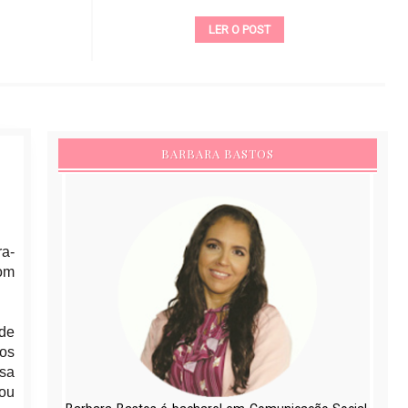
LER O POST
BARBARA BASTOS
ra-
com
 de
nos
ssa
 ou