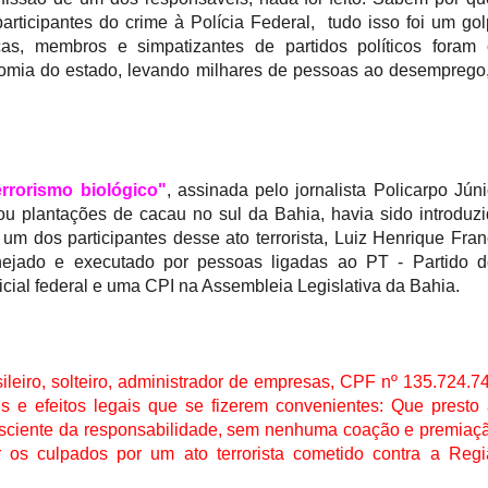
ticipantes do crime à Polícia Federal, tudo isso foi um go
as, membros e simpatizantes de partidos políticos foram 
omia do estado, levando milhares de pessoas ao desemprego
errorismo biológico"
, assinada pelo jornalista Policarpo Júni
u plantações de cacau no sul da Bahia, havia sido introduz
um dos participantes desse ato terrorista,
Luiz Henrique Fra
nejado e executado por pessoas ligadas ao PT - Partido d
cial federal e uma CPI na Assembleia Legislativa da Bahia.
ileiro, solteiro, administrador de empresas, CPF nº 135.724.7
 e efeitos legais que se fizerem convenientes: Que presto
onsciente da responsabilidade, sem nenhuma coação e premiaç
r os culpados por um ato terrorista cometido contra a Reg