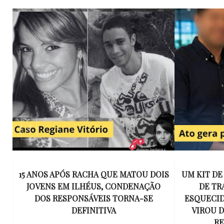
E
15 ANOS APÓS RACHA QUE MATOU DOIS
UM KIT D
K
JOVENS EM ILHÉUS, CONDENAÇÃO
DE TR
DOS RESPONSÁVEIS TORNA-SE
ESQUECID
US
DEFINITIVA
VIROU 
R