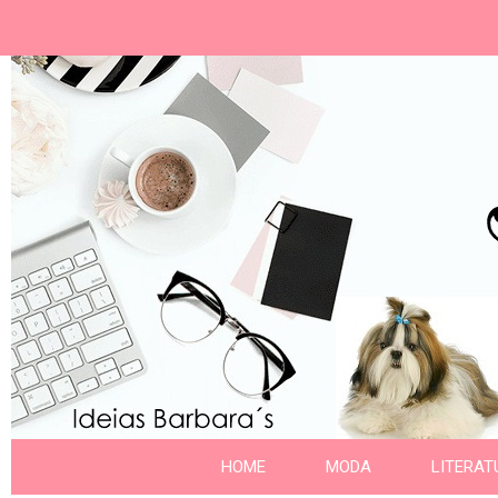
Ideias Barbara´
Nome da aba
HOME
MODA
LITERAT