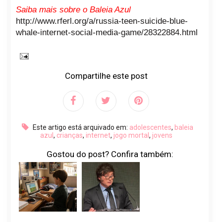
Saiba mais sobre o Baleia Azul
http://www.rferl.org/a/russia-teen-suicide-blue-
whale-internet-social-media-game/28322884.html
Compartilhe este post
Este artigo está arquivado em:
adolescentes
,
baleia
azul
,
crianças
,
internet
,
jogo mortal
,
jovens
Gostou do post? Confira também: