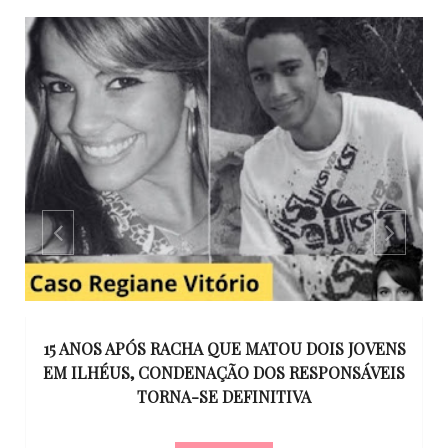
GO
15 ANOS APÓS RACHA QUE MATOU DOIS JOVENS
EM ILHÉUS, CONDENAÇÃO DOS RESPONSÁVEIS
T
O
TORNA-SE DEFINITIVA
U