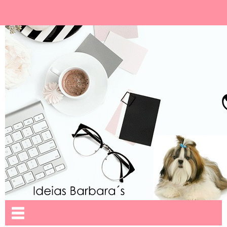
Ideias Barbara´
Nome da aba