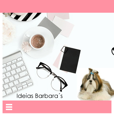
Ideias Barbara´
Nome da aba