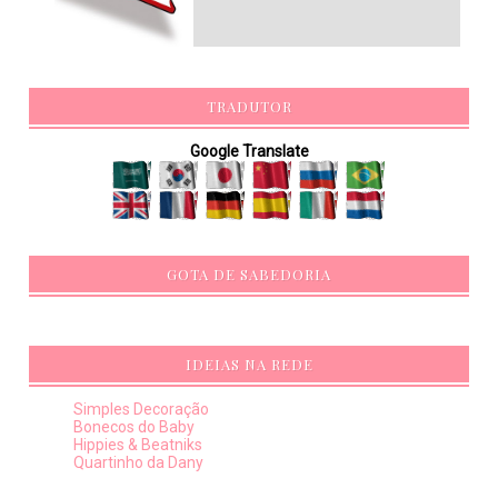
TRADUTOR
Google Translate
GOTA DE SABEDORIA
IDEIAS NA REDE
Simples Decoração
Bonecos do Baby
Hippies & Beatniks
Quartinho da Dany