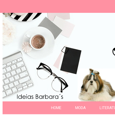
Ideias Barbara´
Nome da aba
HOME
MODA
LITERAT