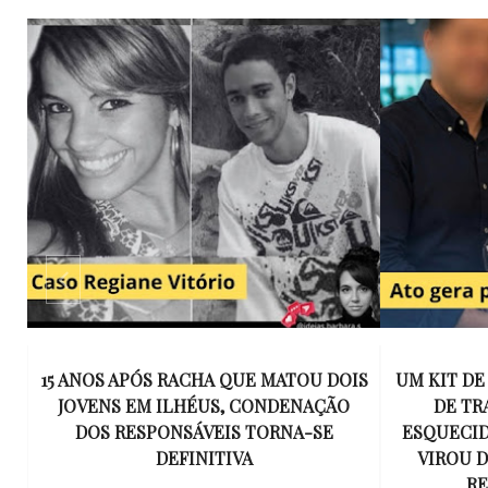
E
15 ANOS APÓS RACHA QUE MATOU DOIS
UM KIT D
K
JOVENS EM ILHÉUS, CONDENAÇÃO
DE TR
DOS RESPONSÁVEIS TORNA-SE
ESQUECID
US
DEFINITIVA
VIROU 
R