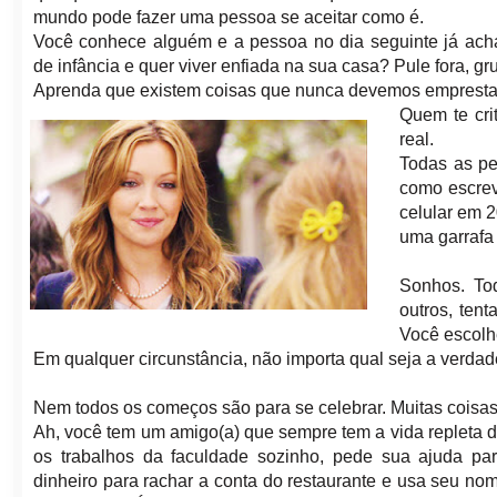
mundo pode fazer uma pessoa se aceitar como é.
Você conhece alguém e a pessoa no dia seguinte já ach
de infância e quer viver enfiada na sua casa? Pule fora, 
Aprenda que existem coisas que nunca devemos emprestar: l
Quem te cri
real.
Todas as pe
como escrev
celular em 
uma garrafa 
Sonhos. Tod
outros, ten
Você escolh
Em qualquer circunstância, não importa qual seja a verda
Nem todos os começos são para se celebrar. Muitas coisas 
Ah, você tem um amigo(a) que sempre tem a vida repleta 
os trabalhos da faculdade sozinho, pede sua ajuda pa
dinheiro para rachar a conta do restaurante e usa seu no