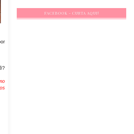
FACEBOOK - CURTA AQUI!
or
ê?
smo
os