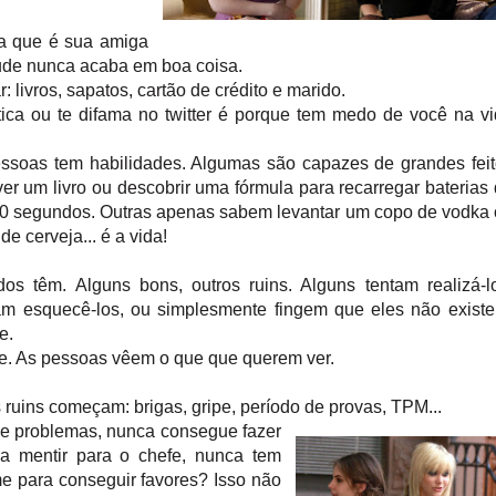
a que é sua amiga
grude nunca acaba em boa coisa.
ivros, sapatos, cartão de crédito e marido.
tica ou te difama no twitter é porque tem medo de você na v
ssoas tem habilidades. Algumas são capazes de grandes fei
er um livro ou descobrir uma fórmula para recarregar baterias
20 segundos. Outras apenas sabem levantar um copo de vodka
de cerveja... é a vida!
os têm. Alguns bons, outros ruins. Alguns tentam realizá-l
tam esquecê-los, ou simplesmente fingem que eles não exist
e.
de. As pessoas vêem o que que querem ver.
ruins começam: brigas, gripe, período de provas, TPM...
de problemas, nunca consegue fazer
ra mentir para o chefe, nunca tem
me para conseguir favores? Isso não