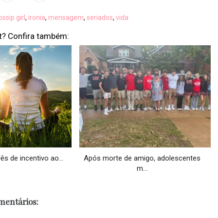
ossip girl
,
ironia
,
mensagem
,
seriados
,
vida
t? Confira também:
s de incentivo ao...
Após morte de amigo, adolescentes
m...
mentários: