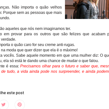
anças. Não importa o quão velhos
ar. Porque sem as pessoas que mais
mundo.
são aqueles que nós nem imaginamos ter.
to em provar para os outros que são felizes que acabam p
 verdade.
porta o quão caro for seu creme anti-rugas.
 na moda que quer dizer que ela é o máximo!
ra vocês. Sabe aquele momento em que uma mulher diz: O qu
u, ela só está te dando uma chance de mudar o que falou.
nte é essa:
Precisamos olhar para o futuro e saber que, me
e tudo, a vida ainda pode nos surpreender, e ainda podem
lhe este post