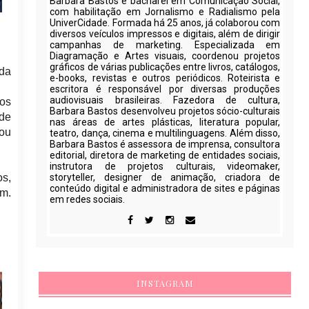
Barbara Bastos é bacharel em Comunicação Social,
com habilitação em Jornalismo e Radialismo pela
UniverCidade. Formada há 25 anos, já colaborou com
diversos veículos impressos e digitais, além de dirigir
campanhas de marketing. Especializada em
Diagramação e Artes visuais, coordenou projetos
gráficos de várias publicações entre livros, catálogos,
ida
e-books, revistas e outros periódicos. Roteirista e
escritora é responsável por diversas produções
audiovisuais brasileiras. Fazedora de cultura,
tos
Barbara Bastos desenvolveu projetos sócio-culturais
 de
nas áreas de artes plásticas, literatura popular,
 ou
teatro, dança, cinema e multilinguagens. Além disso,
Barbara Bastos é assessora de imprensa, consultora
editorial, diretora de marketing de entidades sociais,
instrutora de projetos culturais, videomaker,
os,
storyteller, designer de animação, criadora de
conteúdo digital e administradora de sites e páginas
em.
em redes sociais.
INSTAGRAM