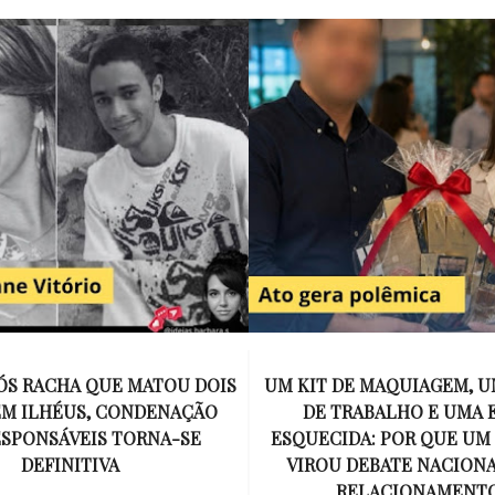
E MAQUIAGEM, UMA COLEGA
APÓS O SUCESSO DE EU
ABALHO E UMA ESPOSA
ENCONTRAR, NETFLIX ANU
A: POR QUE UM PRESENTE
DE MYRON BOLITAR, O P
DEBATE NACIONAL SOBRE
MAIS ICÔNICO DE HARL
ELACIONAMENTOS?