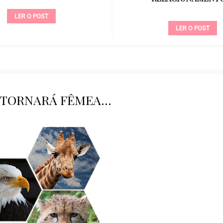
LER O POST
LER O POST
 TORNARÁ FÊMEA...