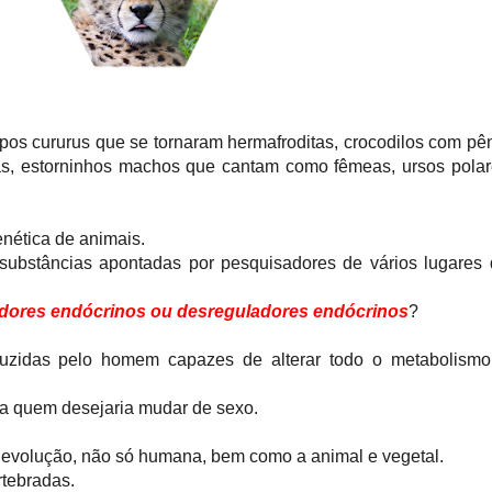
os cururus que se tornaram hermafroditas, crocodilos com pê
as, estorninhos machos que cantam como fêmeas, ursos pola
enética de animais.
substâncias apontadas por pesquisadores de vários lugares
dores endócrinos ou desreguladores endócrinos
?
uzidas pelo homem capazes de alterar todo o metabolismo
ara quem desejaria mudar de sexo.
 evolução, não só humana, bem como a animal e vegetal.
tebradas.