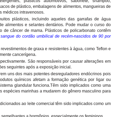
tergentes, plásticos automotivos, sabonete, shampoo,
 sacos de plástico, embalagens de alimentos, mangueiras de
os médicos intravenosos.
tos plásticos, incluindo aqueles das garrafas de água
s de alimentos e selantes dentários. Pode mudar o curso do
co de câncer de mama. Plásticos de policarbonato contêm
 sangue do cordão umbilical de recém-nascidos de 90 por
revestimentos de graxa e resistentes à água, como Teflon e
lmente cancerígena.
respectivamente. São responsáveis por causar alterações em
s seguintes após a exposição inicial.
rem uns dos mais potentes desreguladores endócrinos pois
rodutos químicos afetam a formação genética por ligar ou
o sistema glandular funciona.Têm sido implicados como uma
as espécies marinhas a mudarem do gênero masculino para
icionados ao leite comercial têm sido implicados como um
 semelhantes a hormônios, especialmente os femininos.