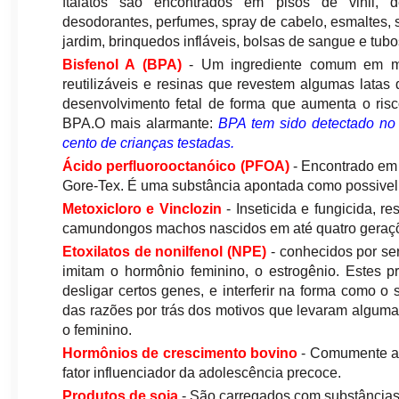
ftalatos são encontrados em pisos de vinil, de
desodorantes, perfumes, spray de cabelo, esmaltes,
jardim, brinquedos infláveis, bolsas de sangue e tub
Bisfenol A (BPA)
- Um ingrediente comum em mui
reutilizáveis ​​e resinas que revestem algumas lata
desenvolvimento fetal de forma que aumenta o ris
BPA.O mais alarmante:
BPA tem sido detectado no
cento de crianças testadas.
Ácido perfluorooctanóico (PFOA)
- Encontrado em 
Gore-Tex. É uma substância apontada como possive
Metoxicloro e Vinclozin
- Inseticida e fungicida, 
camundongos machos nascidos em até quatro geraçõe
Etoxilatos de nonilfenol (NPE)
- conhecidos por se
imitam o hormônio feminino, o estrogênio. Estes p
desligar certos genes, e interferir na forma como 
das razões por trás dos motivos que levaram algum
o feminino.
Hormônios de crescimento bovino
- Comumente ad
fator influenciador da adolescência precoce.
Produtos de soja
- São carregados com substâncias