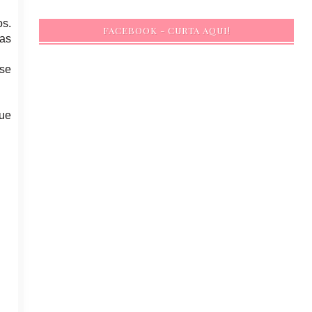
os.
FACEBOOK - CURTA AQUI!
mas
sse
que