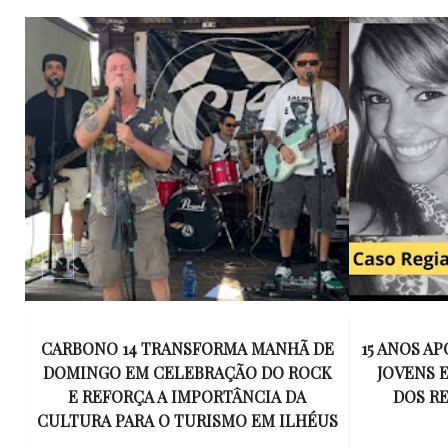
E
15 ANOS APÓS RACHA QUE MATOU DOIS
UM KIT D
K
JOVENS EM ILHÉUS, CONDENAÇÃO
DE TR
DOS RESPONSÁVEIS TORNA-SE
ESQUECID
US
DEFINITIVA
VIROU 
R