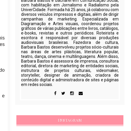
Barbara Bastos é bacharel em Comunicação Social,
com habilitação em Jornalismo e Radialismo pela
UniverCidade. Formada há 25 anos, já colaborou com
diversos veículos impressos e digitais, além de dirigir
campanhas de marketing. Especializada em
Diagramação e Artes visuais, coordenou projetos
gráficos de várias publicações entre livros, catálogos,
e-books, revistas e outros periódicos. Roteirista e
nis
escritora é responsável por diversas produções
audiovisuais brasileiras. Fazedora de cultura,
res
Barbara Bastos desenvolveu projetos sócio-culturais
nas áreas de artes plásticas, literatura popular,
teatro, dança, cinema e multilinguagens. Além disso,
Barbara Bastos é assessora de imprensa, consultora
editorial, diretora de marketing de entidades sociais,
 do
instrutora de projetos culturais, videomaker,
storyteller, designer de animação, criadora de
conteúdo digital e administradora de sites e páginas
em redes sociais.
 e
INSTAGRAM