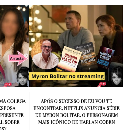
 VOU TE
15 ANOS SEM AMY WINEHOUSE: A VOZ
NCIA SÉRIE
INESQUECÍVEL QUE REVOLUCIONOU A
ERSONAGEM
MÚSICA E SE TORNOU UM SÍMBOLO
AN COBEN
DE UMA GERAÇÃO