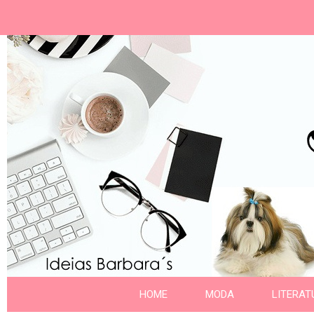
Ideias Barbara´
Nome da aba
HOME
MODA
LITERAT