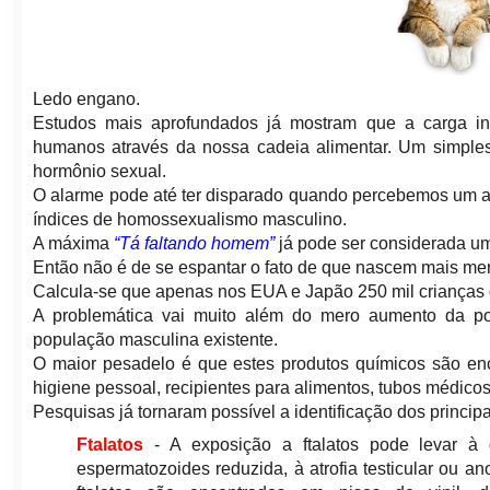
Ledo engano.
Estudos mais aprofundados já mostram que a carga ind
humanos através da nossa cadeia alimentar. Um simples
hormônio sexual.
O alarme pode até ter disparado quando percebemos um 
índices de homossexualismo masculino.
A máxima
“Tá faltando homem”
já pode ser considerada um
Então não é de se espantar o fato de que nascem mais m
Calcula-se que apenas nos EUA e Japão 250 mil crianças
A problemática vai muito além do mero aumento da po
população masculina existente.
O maior pesadelo é que estes produtos químicos são en
higiene pessoal, recipientes para alimentos, tubos médico
Pesquisas já tornaram possível a identificação dos princip
Ftalatos
- A exposição a ftalatos pode levar à 
espermatozoides reduzida, à atrofia testicular ou a