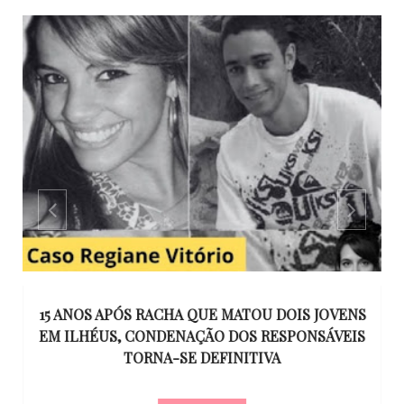
GO
15 ANOS APÓS RACHA QUE MATOU DOIS JOVENS
EM ILHÉUS, CONDENAÇÃO DOS RESPONSÁVEIS
T
O
TORNA-SE DEFINITIVA
U