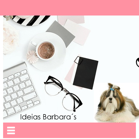
Ideias Barbara´
Nome da aba