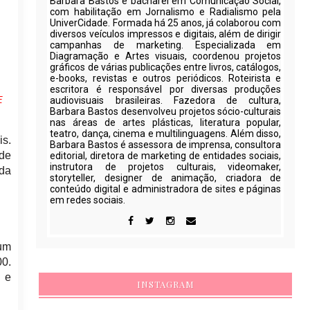
Barbara Bastos é bacharel em Comunicação Social,
com habilitação em Jornalismo e Radialismo pela
UniverCidade. Formada há 25 anos, já colaborou com
diversos veículos impressos e digitais, além de dirigir
campanhas de marketing. Especializada em
Diagramação e Artes visuais, coordenou projetos
gráficos de várias publicações entre livros, catálogos,
e-books, revistas e outros periódicos. Roteirista e
escritora é responsável por diversas produções
E
audiovisuais brasileiras. Fazedora de cultura,
Barbara Bastos desenvolveu projetos sócio-culturais
nas áreas de artes plásticas, literatura popular,
teatro, dança, cinema e multilinguagens. Além disso,
is.
Barbara Bastos é assessora de imprensa, consultora
 de
editorial, diretora de marketing de entidades sociais,
instrutora de projetos culturais, videomaker,
ada
storyteller, designer de animação, criadora de
conteúdo digital e administradora de sites e páginas
em redes sociais.
 um
00.
l e
INSTAGRAM