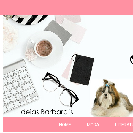
Ideias Barbara´
Nome da aba
HOME
MODA
LITERAT