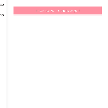
não
FACEBOOK - CURTA AQUI!
 no