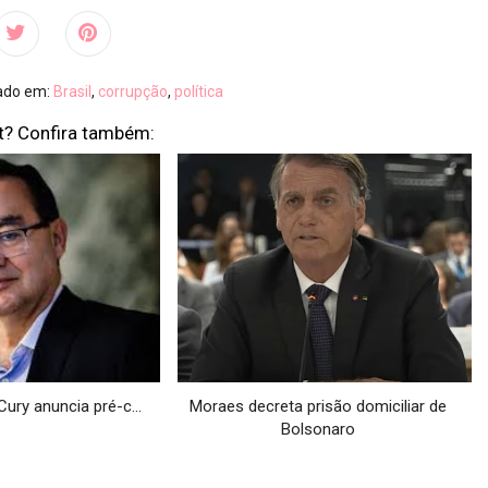
vado em:
Brasil
,
corrupção
,
política
t? Confira também:
ury anuncia pré-c...
Moraes decreta prisão domiciliar de
Bolsonaro