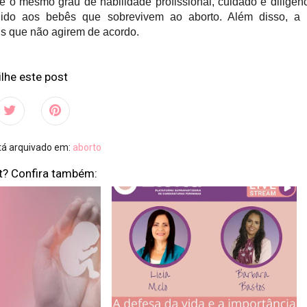
e o mesmo grau de habilidade profissional, cuidado e diligên
do aos bebês que sobrevivem ao aborto. Além disso, a l
ais que não agirem de acordo.
lhe este post
stá arquivado em:
aborto
t? Confira também: