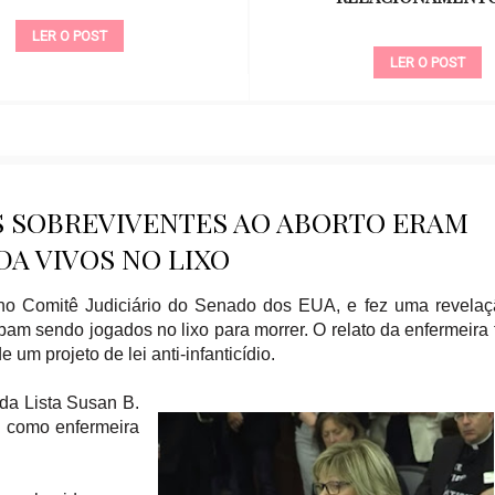
LER O POST
LER O POST
S SOBREVIVENTES AO ABORTO ERAM
DA VIVOS NO LIXO
 no Comitê Judiciário do Senado dos EUA, e fez uma revela
am sendo jogados no lixo para morrer. O relato da enfermeira 
um projeto de lei anti-infanticídio.
da Lista Susan B.
o como enfermeira