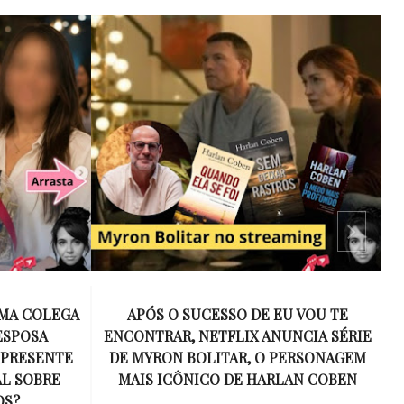
 VOU TE
15 ANOS SEM AMY WINEHOUSE: A VOZ
NCIA SÉRIE
INESQUECÍVEL QUE REVOLUCIONOU A
ERSONAGEM
MÚSICA E SE TORNOU UM SÍMBOLO
AN COBEN
DE UMA GERAÇÃO