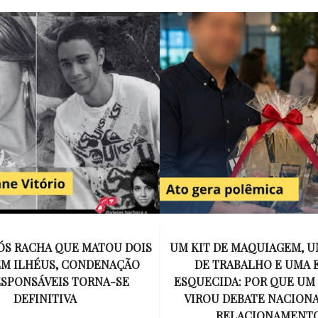
E MAQUIAGEM, UMA COLEGA
APÓS O SUCESSO DE EU
ABALHO E UMA ESPOSA
ENCONTRAR, NETFLIX ANU
A: POR QUE UM PRESENTE
DE MYRON BOLITAR, O P
DEBATE NACIONAL SOBRE
MAIS ICÔNICO DE HARL
ELACIONAMENTOS?