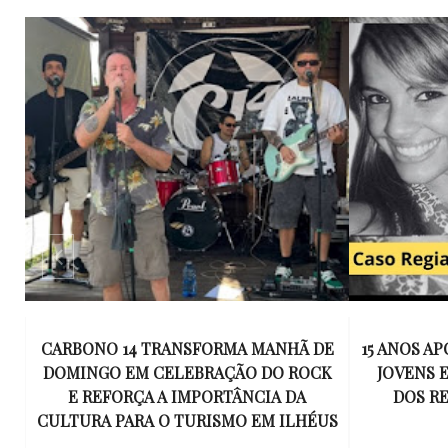
E
15 ANOS APÓS RACHA QUE MATOU DOIS
UM KIT D
K
JOVENS EM ILHÉUS, CONDENAÇÃO
DE TR
DOS RESPONSÁVEIS TORNA-SE
ESQUECID
US
DEFINITIVA
VIROU 
R