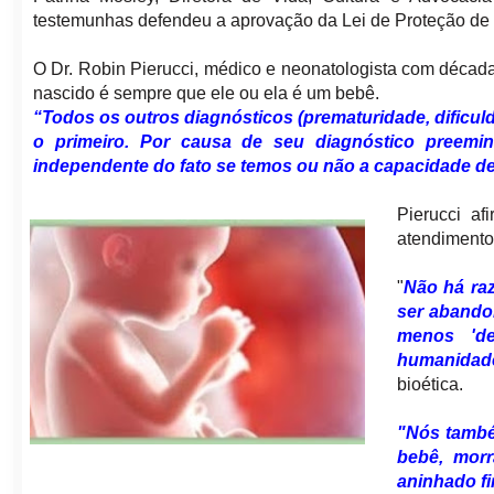
testemunhas defendeu a aprovação da Lei de Proteção de 
O Dr. Robin Pierucci, médico e neonatologista com década
nascido é sempre que ele ou ela é um bebê.
“Todos os outros diagnósticos (prematuridade, dificul
o primeiro. Por causa de seu diagnóstico preemi
independente do fato se temos ou não a capacidade de
Pierucci a
atendimento
"
Não há ra
ser abando
menos 'de
humanidad
bioética.
"Nós també
bebê, morr
aninhado f