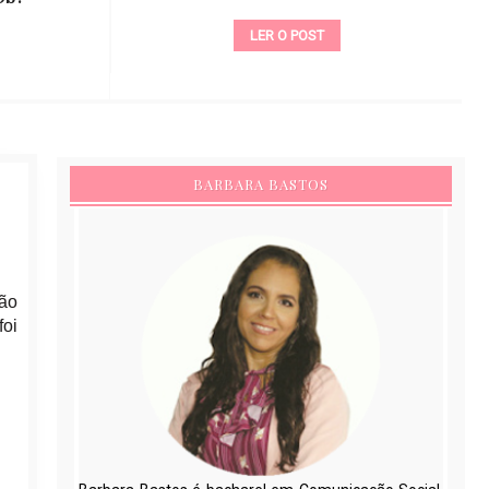
LER O POST
BARBARA BASTOS
ção
foi