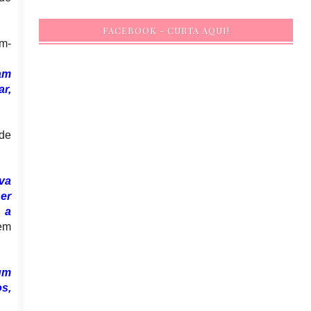
FACEBOOK - CURTA AQUI!
ém-
gam
r,
de
va
er
 a
em
um
s,