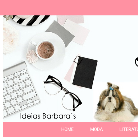
Ideias Barbara´
Nome da aba
HOME
MODA
LITERAT