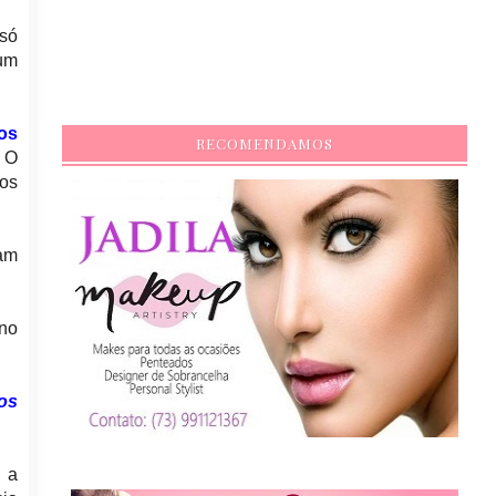
 só
 um
os
RECOMENDAMOS
. O
os
ram
no
os
, a