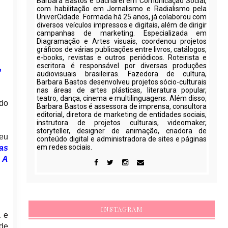
Barbara Bastos é bacharel em Comunicação Social,
com habilitação em Jornalismo e Radialismo pela
UniverCidade. Formada há 25 anos, já colaborou com
diversos veículos impressos e digitais, além de dirigir
campanhas de marketing. Especializada em
Diagramação e Artes visuais, coordenou projetos
gráficos de várias publicações entre livros, catálogos,
e-books, revistas e outros periódicos. Roteirista e
escritora é responsável por diversas produções
o
audiovisuais brasileiras. Fazedora de cultura,
Barbara Bastos desenvolveu projetos sócio-culturais
nas áreas de artes plásticas, literatura popular,
teatro, dança, cinema e multilinguagens. Além disso,
 do
Barbara Bastos é assessora de imprensa, consultora
editorial, diretora de marketing de entidades sociais,
instrutora de projetos culturais, videomaker,
storyteller, designer de animação, criadora de
seu
conteúdo digital e administradora de sites e páginas
em redes sociais.
as
 A
INSTAGRAM
a e
de