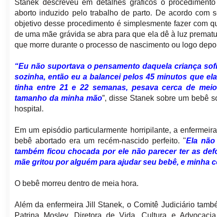
Stanek descreveu em detalhes gráficos o procediment
aborto induzido pelo trabalho de parto. De acordo com 
objetivo desse procedimento é simplesmente fazer com qu
de uma mãe grávida se abra para que ela dê à luz prema
que morre durante o processo de nascimento ou logo depo
“Eu não suportava o pensamento daquela criança so
sozinha, então eu a balancei pelos 45 minutos que ela
tinha entre 21 e 22 semanas, pesava cerca de meio
tamanho da minha mão
”, disse Stanek sobre um bebê so
hospital.
Em um episódio particularmente horripilante, a enferme
bebê abortado era um recém-nascido perfeito. "
Ela não
também ficou chocada por ele não parecer ter as defo
mãe gritou por alguém para ajudar seu bebê, e minha 
O bebê morreu dentro de meia hora.
Além da enfermeira Jill Stanek, o Comitê Judiciário tam
Patrina Mosley, Diretora de Vida, Cultura e Advocac