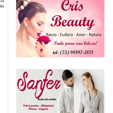
cia
ei