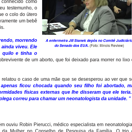
o conhecido como
seu testemunho, o
e o colo do útero
turamente um bebê
is.
frendo, morrendo
A enfermeira Jill Stanek depôs no Comitê Judiciári
(Foto: Illinois Review)
do Senado dos EUA.
 ainda viveu. Ele
 quilo e tinha o
brevivente de um aborto, que foi deixado para morrer no lixo
ira relatou o caso de uma mãe que se desesperou ao ver que 
 apenas ficou chocada quando seu filho foi abortado, m
rmidades físicas externas que lhe disseram que ele teria.
colega correu para chamar um neonatologista da unidade. ”
bém ouviu Robin Pierucci, médico especialista em neonatologi
ia da Mulher no Conselho de Pesquisa da Família. O trio 