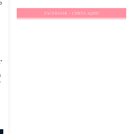
o
FACEBOOK - CURTA AQUI!
."
s
e