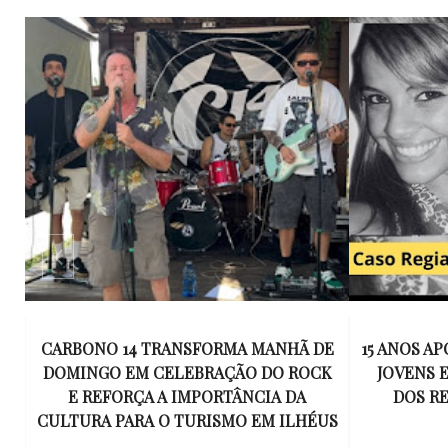
E
15 ANOS APÓS RACHA QUE MATOU DOIS
UM KIT D
K
JOVENS EM ILHÉUS, CONDENAÇÃO
DE TR
DOS RESPONSÁVEIS TORNA-SE
ESQUECID
US
DEFINITIVA
VIROU 
R