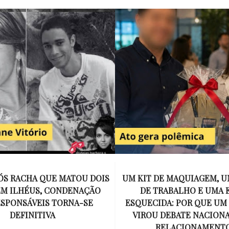
E MAQUIAGEM, UMA COLEGA
APÓS O SUCESSO DE EU
ABALHO E UMA ESPOSA
ENCONTRAR, NETFLIX ANU
A: POR QUE UM PRESENTE
DE MYRON BOLITAR, O P
DEBATE NACIONAL SOBRE
MAIS ICÔNICO DE HARL
ELACIONAMENTOS?