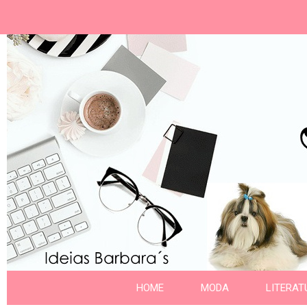
Ideias Barbara´
Nome da aba
HOME
MODA
LITERAT