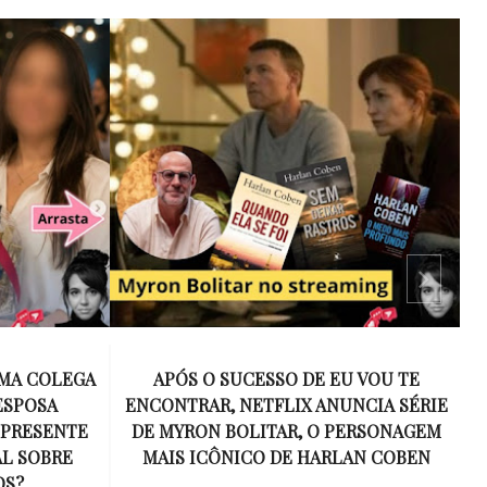
 VOU TE
15 ANOS SEM AMY WINEHOUSE: A VOZ
NCIA SÉRIE
INESQUECÍVEL QUE REVOLUCIONOU A
ERSONAGEM
MÚSICA E SE TORNOU UM SÍMBOLO
AN COBEN
DE UMA GERAÇÃO