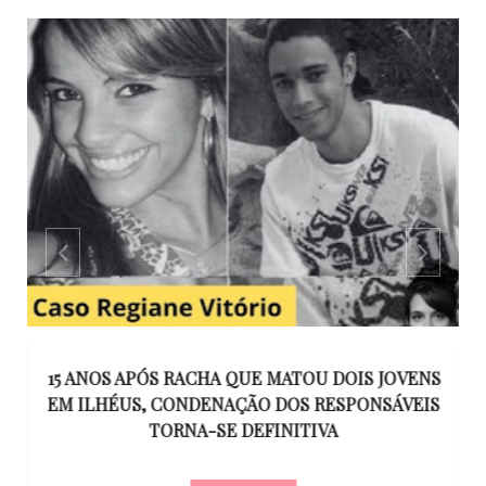
GO
15 ANOS APÓS RACHA QUE MATOU DOIS JOVENS
EM ILHÉUS, CONDENAÇÃO DOS RESPONSÁVEIS
T
O
TORNA-SE DEFINITIVA
U