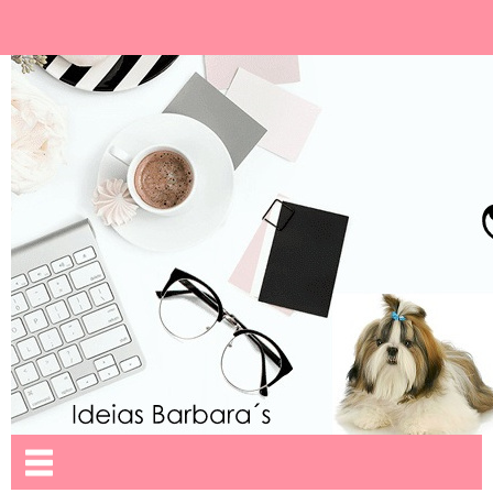
Ideias Barbara´
Nome da aba