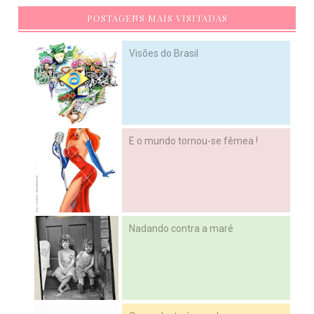
POSTAGENS MAIS VISITADAS
Visões do Brasil
E o mundo tornou-se fêmea !
Nadando contra a maré