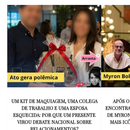
GA
APÓS O SUCESSO DE EU VOU TE
15 ANOS 
ENCONTRAR, NETFLIX ANUNCIA SÉRIE
INESQUECÍ
E
DE MYRON BOLITAR, O PERSONAGEM
MÚSICA 
MAIS ICÔNICO DE HARLAN COBEN