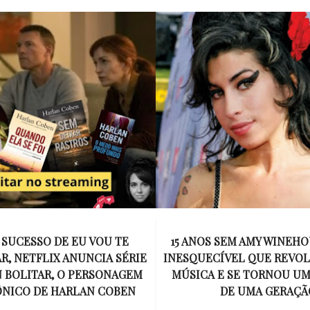
SEM AMY WINEHOUSE: A VOZ
MEL C SOBE AO ALTAR EM
VEL QUE REVOLUCIONOU A
EMOCIONANTE E USA 
E SE TORNOU UM SÍMBOLO
DESENHADO POR VICTORI
DE UMA GERAÇÃO