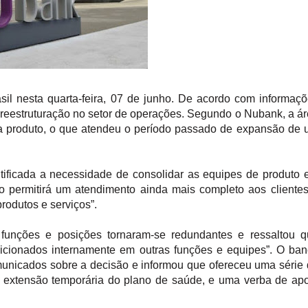
asil nesta quarta-feira, 07 de junho. De acordo com informaç
 reestruturação no setor de operações. Segundo o Nubank, a á
a produto, o que atendeu o período passado de expansão de
ificada a necessidade de consolidar as equipes de produto
o permitirá um atendimento ainda mais completo aos cliente
rodutos e serviços”.
unções e posições tornaram-se redundantes e ressaltou q
osicionados internamente em outras funções e equipes”. O ba
municados sobre a decisão e informou que ofereceu uma série
a, extensão temporária do plano de saúde, e uma verba de ap