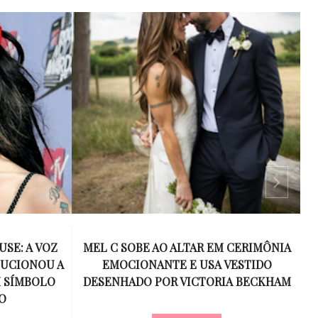
 CERIMÔNIA
ESPANHA SUPERA A ARGENTINA NA
VESTIDO
PRORROGAÇÃO E CONQUISTA O
R
A BECKHAM
BICAMPEONATO DA COPA DO MUNDO
DE 2026