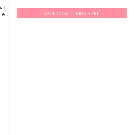
nal
FACEBOOK - CURTA AQUI!
s e