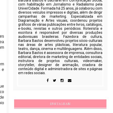
Barbara Bastos é bacharel em Comunicação Social,
com habilitação em Jornalismo e Radialismo pela
UniverCidade. Formada há 25 anos, já colaborou com
diversos veículos impressos e digitais, além de dirigir
campanhas de marketing. Especializada em
Diagramação e Artes visuais, coordenou projetos
gráficos de várias publicações entre livros, catálogos,
e-books, revistas e outros periódicos. Roteirista e
escritora é responsável por diversas produções
ões
audiovisuais brasileiras. Fazedora de cultura,
Barbara Bastos desenvolveu projetos sócio-culturais
rea
nas áreas de artes plásticas, literatura popular,
 um
teatro, dança, cinema e multilinguagens. Além disso,
Barbara Bastos é assessora de imprensa, consultora
editorial, diretora de marketing de entidades sociais,
instrutora de projetos culturais, videomaker,
 em
storyteller, designer de animação, criadora de
conteúdo digital e administradora de sites e páginas
s e
em redes sociais.
ue
nco
 de
oio
INSTAGRAM