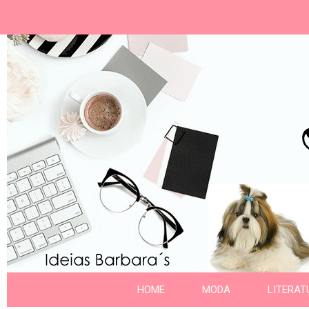
Ideias Barbara´
Nome da aba
HOME
MODA
LITERAT