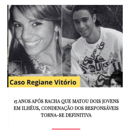
GO
15 ANOS APÓS RACHA QUE MATOU DOIS JOVENS
EM ILHÉUS, CONDENAÇÃO DOS RESPONSÁVEIS
T
O
TORNA-SE DEFINITIVA
U