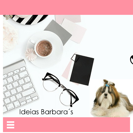
Ideias Barbara´
Nome da aba