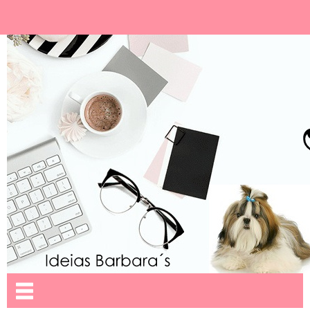
Ideias Barbara´
Nome da aba