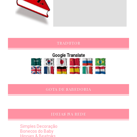
TRADUTOR
Google Translate
GOTA DE SABEDORIA
IDEIAS NA REDE
Simples Decoração
Bonecos do Baby
Hippies & Beatniks