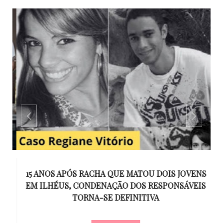
GO
15 ANOS APÓS RACHA QUE MATOU DOIS JOVENS
EM ILHÉUS, CONDENAÇÃO DOS RESPONSÁVEIS
T
O
TORNA-SE DEFINITIVA
U