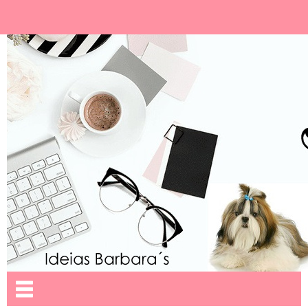
Ideias Barbara´
Nome da aba