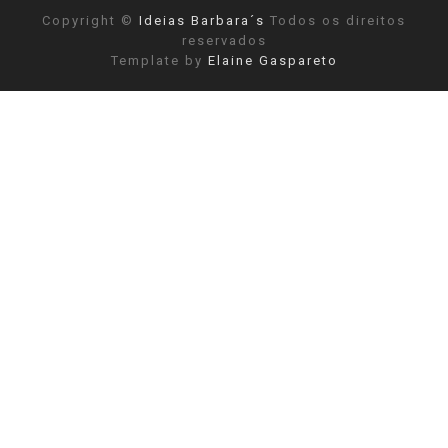
Copyright ©
Ideias Barbara´s
Todos os direitos
reservados
Template by
Elaine Gaspareto