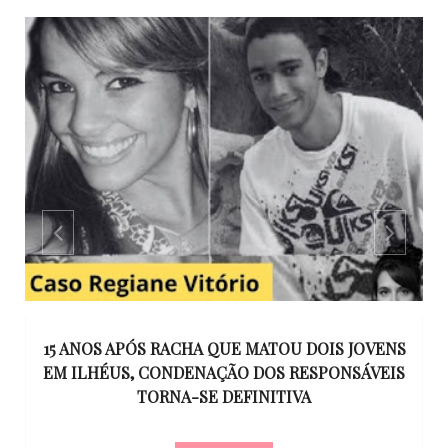
GO
15 ANOS APÓS RACHA QUE MATOU DOIS JOVENS
EM ILHÉUS, CONDENAÇÃO DOS RESPONSÁVEIS
T
O
TORNA-SE DEFINITIVA
U