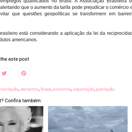
mpregos qualificados no Brasil. A Associação Brasileira d
ertando que o aumento da tarifa pode prejudicar o comércio 
vitar que questões geopolíticas se transformem em barrei
sileiro está considerando a aplicação da lei da reciprocida
dutos americanos.
lhe este post
imentação
,
alimentos
,
Brasil
,
economia
,
exportação
,
plantação
t? Confira também: