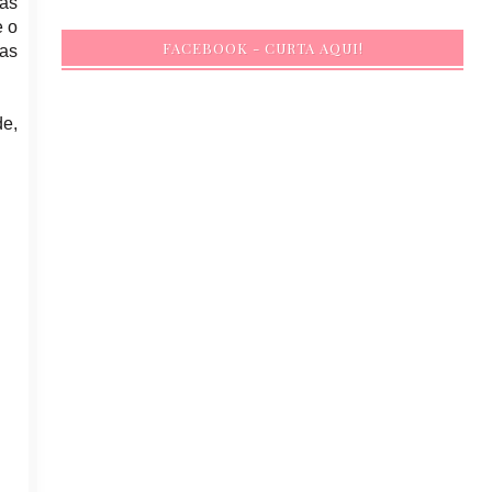
as
e o
FACEBOOK - CURTA AQUI!
ras
de,