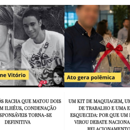
E MAQUIAGEM, UMA COLEGA
APÓS O SUCESSO DE EU
ABALHO E UMA ESPOSA
ENCONTRAR, NETFLIX ANU
A: POR QUE UM PRESENTE
DE MYRON BOLITAR, O P
DEBATE NACIONAL SOBRE
MAIS ICÔNICO DE HARL
ELACIONAMENTOS?