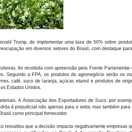
Donald Trump, de implementar uma taxa de 50% sobre produt
 preocupação em diversos setores do Brasil, com destaque par
asileiras, foi recebida com apreensão pela Frente Parlamentar
es. Segundo a FPA, os produtos do agronegócio serão os ma
arnes, café, suco de laranja, açúcar, etanol e produtos de ori
a os Estados Unidos.
etoriais. A Associação dos Exportadores de Suco, por exemp
edida é prejudicial não apenas para o setor, mas também para
asil como principal fornecedor.
ico ressaltou que a decisão impacta negativamente empresas 