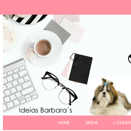
Ideias Barbara´
Nome da aba
HOME
MODA
LITERAT