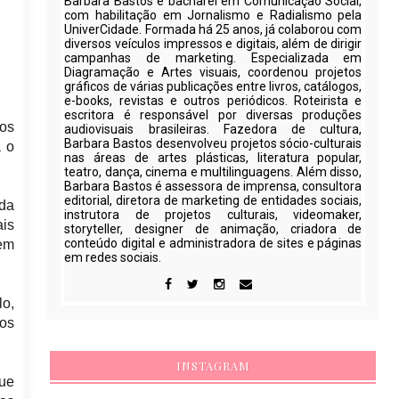
Barbara Bastos é bacharel em Comunicação Social,
com habilitação em Jornalismo e Radialismo pela
UniverCidade. Formada há 25 anos, já colaborou com
diversos veículos impressos e digitais, além de dirigir
campanhas de marketing. Especializada em
Diagramação e Artes visuais, coordenou projetos
gráficos de várias publicações entre livros, catálogos,
e-books, revistas e outros periódicos. Roteirista e
escritora é responsável por diversas produções
os
audiovisuais brasileiras. Fazedora de cultura,
Barbara Bastos desenvolveu projetos sócio-culturais
a o
nas áreas de artes plásticas, literatura popular,
teatro, dança, cinema e multilinguagens. Além disso,
Barbara Bastos é assessora de imprensa, consultora
editorial, diretora de marketing de entidades sociais,
 da
instrutora de projetos culturais, videomaker,
is
storyteller, designer de animação, criadora de
conteúdo digital e administradora de sites e páginas
gem
em redes sociais.
lo,
 os
INSTAGRAM
que