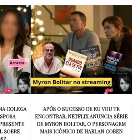
 VOU TE
15 ANOS SEM AMY WINEHOUSE: A VOZ
NCIA SÉRIE
INESQUECÍVEL QUE REVOLUCIONOU A
ERSONAGEM
MÚSICA E SE TORNOU UM SÍMBOLO
AN COBEN
DE UMA GERAÇÃO