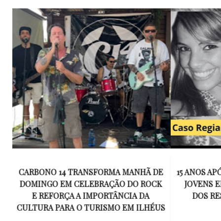
E
15 ANOS APÓS RACHA QUE MATOU DOIS
UM KIT D
K
JOVENS EM ILHÉUS, CONDENAÇÃO
DE TR
DOS RESPONSÁVEIS TORNA-SE
ESQUECID
US
DEFINITIVA
VIROU 
R