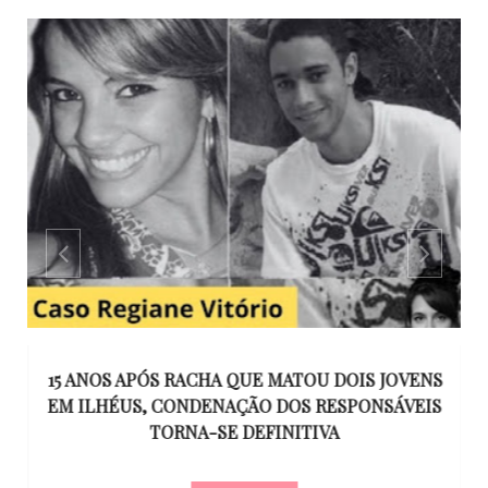
GO
15 ANOS APÓS RACHA QUE MATOU DOIS JOVENS
EM ILHÉUS, CONDENAÇÃO DOS RESPONSÁVEIS
T
O
TORNA-SE DEFINITIVA
U