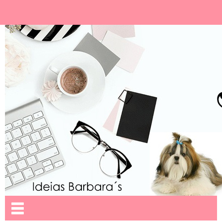
Ideias Barbara´
Nome da aba