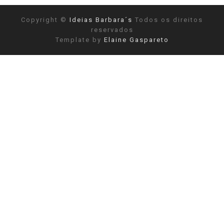
Copyright ©
Ideias Barbara´s
Todos os direitos
reservados
Template by
Elaine Gaspareto