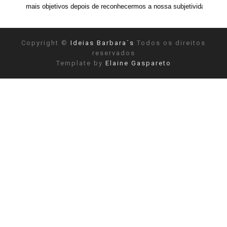
bjetivos depois de reconhecermos a nossa subjetividade." ANAIS NIN
Copyright ©
Ideias Barbara´s
Todos os direitos
reservados
Template by
Elaine Gaspareto