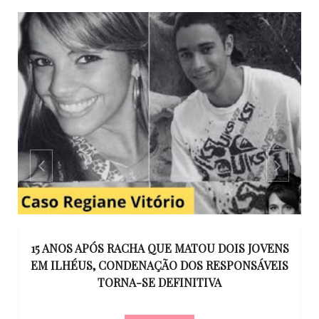
GO
15 ANOS APÓS RACHA QUE MATOU DOIS JOVENS
EM ILHÉUS, CONDENAÇÃO DOS RESPONSÁVEIS
T
O
TORNA-SE DEFINITIVA
U