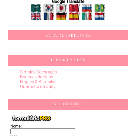
Google Translate
GOTA DE SABEDORIA
IDEIAS NA REDE
Simples Decoração
Bonecos do Baby
Hippies & Beatniks
Quartinho da Dany
FALE CONOSCO
Nome: