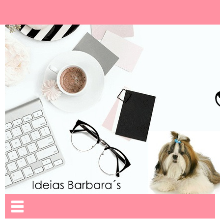
Ideias Barbara´
Nome da aba