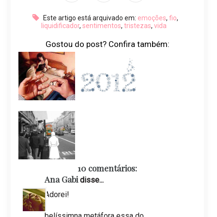
Este artigo está arquivado em:
emoções
,
fio
,
liquidificador
,
sentimentos
,
tristezas
,
vida
Gostou do post? Confira também:
10 comentários:
Ana Gabi
disse...
Adorei!
belíssimna metáfora essa do