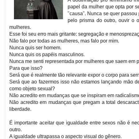
papel da mulher que opta por se
"causa". Nunca se quer passou p
pelo prisma do outro, ouvir o 
mulheres.
Esse foi seu erro mais gritante: segregação e menosprezaç
Não falo por todas as mulheres, mas falo por mim.
Nunca quis ser homem.
Nunca quis os papéis masculinos.
Nunca me senti representada por mulheres que saem em pa
Para que isso?
Será que é realmente tão relevante expor o corpo para se
Será que ao fazermos isso não estamos lançando mão de
como objeto sexual?
Não acredito em mudanças que se inspiram em radicalismo
Não acredito em mudanças que pregam a total descaracte
liberdade.
É importante aceitar que igualdade entre sexos não é n
outro.
A igualdade ultrapassa o aspecto visual do gênero.