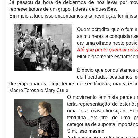
Já passou da hora de deixarmos de nos levar por mov
representantes de um grupo, líderes de questões.
Em meio a tudo isso encontramos a tal revolução feminista
Quem acredita que o femin
as mulheres a conquistar se
dar uma olhada neste posi
Até que ponto queimar noss
Minuciosamente esclarecend
É óbvio que conquistamos c
de liberdade, acabamos p
desempenhados. Hoje temos de ser fêmeas, mães, esposa
Madre Teresa e Mary Curie.
O movimento feminista perdeu 
torta representação do esterió
uma total masculinização. Su
feminina, em prol de uma ps
categorias de suposta importânc
Sim, isso mesmo.
A doutrinação pro feminismo in