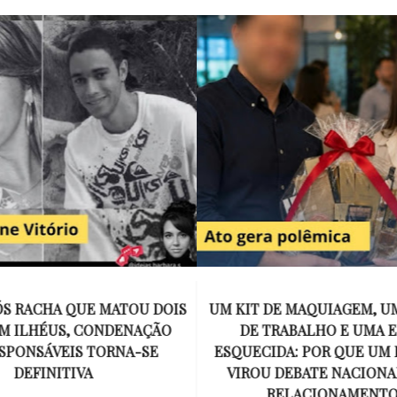
E MAQUIAGEM, UMA COLEGA
APÓS O SUCESSO DE EU
ABALHO E UMA ESPOSA
ENCONTRAR, NETFLIX ANU
A: POR QUE UM PRESENTE
DE MYRON BOLITAR, O P
DEBATE NACIONAL SOBRE
MAIS ICÔNICO DE HARL
ELACIONAMENTOS?