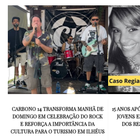
E
15 ANOS APÓS RACHA QUE MATOU DOIS
UM KIT D
K
JOVENS EM ILHÉUS, CONDENAÇÃO
DE TR
DOS RESPONSÁVEIS TORNA-SE
ESQUECID
US
DEFINITIVA
VIROU 
R