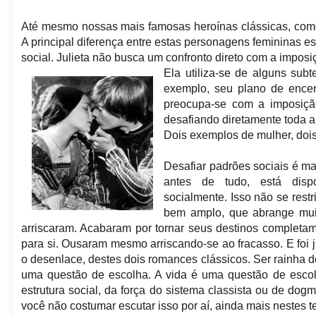
Até mesmo nossas mais famosas heroínas clássicas, como 
A principal diferença entre estas personagens femininas e
social. Julieta não busca um confronto direto com a imposi
Ela utiliza-se de alguns subt
exemplo, seu plano de encen
preocupa-se com a imposiçã
desafiando diretamente toda a 
Dois exemplos de mulher, doi
Desafiar padrões sociais é ma
antes de tudo, está disp
socialmente. Isso não se rest
bem amplo, que abrange muit
arriscaram. Acabaram por tornar seus destinos completam
para si. Ousaram mesmo arriscando-se ao fracasso. E foi
o desenlace, destes dois romances clássicos. Ser rainha d
uma questão de escolha. A vida é uma questão de escol
estrutura social, da força do sistema classista ou de do
você não costumar escutar isso por aí, ainda mais nestes t