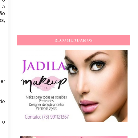
a a
ção
os,
RECOMENDAMOS
her
 de
s o