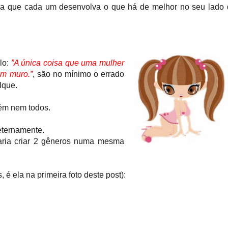
ara que cada um desenvolva o que há de melhor no seu lado
lo:
”A única coisa que uma mulher
um muro.”
, são no mínimo o errado
lque.
rém nem todos.
eternamente.
aria criar 2 gêneros numa mesma
 é ela na primeira foto deste post):