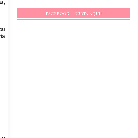
a,
FACEBOOK - CURTA AQUI!
dou
ria
e o