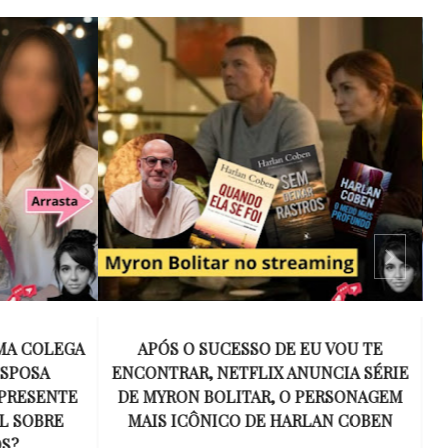
 VOU TE
15 ANOS SEM AMY WINEHOUSE: A VOZ
NCIA SÉRIE
INESQUECÍVEL QUE REVOLUCIONOU A
ERSONAGEM
MÚSICA E SE TORNOU UM SÍMBOLO
AN COBEN
DE UMA GERAÇÃO