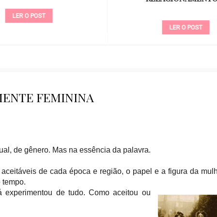
LER O POST
LER O POST
MENTE FEMININA
al, de gênero. Mas na essência da palavra.
aceitáveis de cada época e região, o papel e a figura da mul
 tempo.
á experimentou de tudo. Como aceitou ou