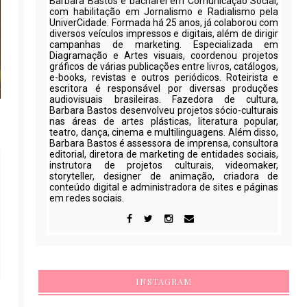
Barbara Bastos é bacharel em Comunicação Social,
com habilitação em Jornalismo e Radialismo pela
UniverCidade. Formada há 25 anos, já colaborou com
diversos veículos impressos e digitais, além de dirigir
campanhas de marketing. Especializada em
Diagramação e Artes visuais, coordenou projetos
gráficos de várias publicações entre livros, catálogos,
e-books, revistas e outros periódicos. Roteirista e
escritora é responsável por diversas produções
audiovisuais brasileiras. Fazedora de cultura,
Barbara Bastos desenvolveu projetos sócio-culturais
nas áreas de artes plásticas, literatura popular,
teatro, dança, cinema e multilinguagens. Além disso,
Barbara Bastos é assessora de imprensa, consultora
editorial, diretora de marketing de entidades sociais,
instrutora de projetos culturais, videomaker,
storyteller, designer de animação, criadora de
conteúdo digital e administradora de sites e páginas
em redes sociais.
INSTAGRAM