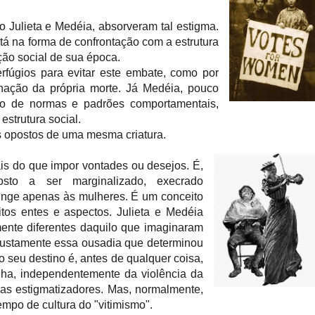
Julieta e Medéia, absorveram tal estigma.
stá na forma de confrontação com a estrutura
ção social de sua época.
erfúgios para evitar este embate, como por
ação da própria morte. Já Medéia, pouco
o de normas e padrões comportamentais,
estrutura social.
s opostos de uma mesma criatura.
is do que impor vontades ou desejos. É,
osto a ser marginalizado, execrado
ringe apenas às mulheres. É um conceito
os entes e aspectos. Julieta e Medéia
ente diferentes daquilo que imaginaram
 justamente essa ousadia que determinou
o seu destino é, antes de qualquer coisa,
ha, independentemente da violência da
gmas estigmatizadores. Mas, normalmente,
empo de cultura do "vitimismo".