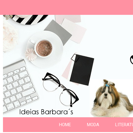
Ideias Barbara´
Nome da aba
HOME
MODA
LITERAT