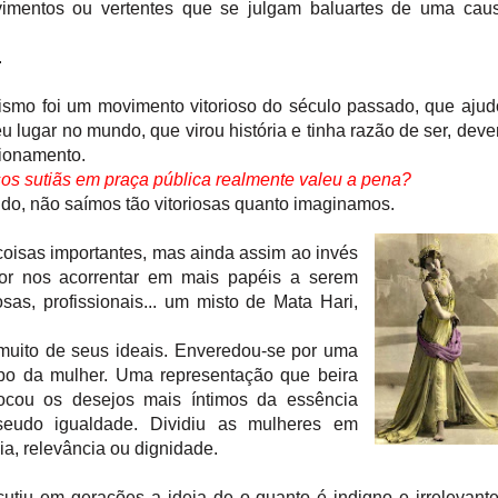
imentos ou vertentes que se julgam baluartes de uma caus
.
ismo foi um movimento vitorioso do século passado, que aju
u lugar no mundo, que virou história e tinha razão de ser, deve
cionamento.
os sutiãs em praça pública realmente valeu a pena?
o, não saímos tão vitoriosas quanto imaginamos.
oisas importantes, mas ainda assim ao invés
or nos acorrentar em mais papéis a serem
s, profissionais... um misto de Mata Hari,
muito de seus ideais.
Enveredou-se por uma
tipo da mulher. Uma representação que beira
focou os desejos mais íntimos
da essência
eudo igualdade. Dividiu as mulheres em
ia, relevância ou dignidade.
cutiu em gerações a ideia de o quanto é indigno e irrelevant