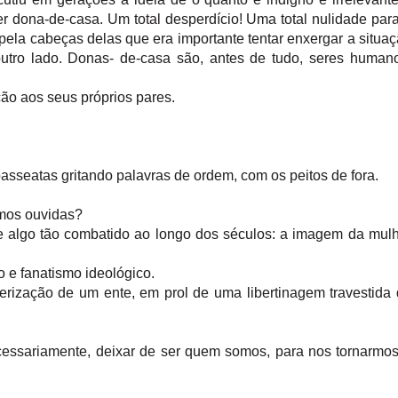
r dona-de-casa. Um total desperdício! Uma total nulidade par
ela cabeças delas que era importante tentar enxergar a situa
outro lado. Donas- de-casa são, antes de tudo, seres human
ão aos seus próprios pares.
sseatas gritando palavras de ordem, com os peitos de fora.
rmos ouvidas?
 algo tão combatido ao longo dos séculos: a imagem da mul
 e fanatismo ideológico.
rização de um ente, em prol de uma libertinagem travestida
ecessariamente, deixar de ser quem somos, para nos tornarmo