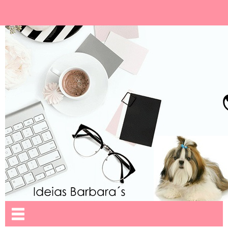
Ideias Barbara´
Nome da aba