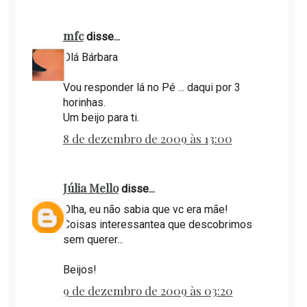
mfc
disse...
Olá Bárbara
Vou responder lá no Pé ... daqui por 3
horinhas.
Um beijo para ti.
8 de dezembro de 2009 às 13:00
Júlia Mello
disse...
Olha, eu não sabia que vc era mãe!
Coisas interessantea que descobrimos
sem querer...
Beijos!
9 de dezembro de 2009 às 03:20