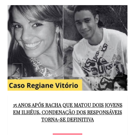
GO
15 ANOS APÓS RACHA QUE MATOU DOIS JOVENS
EM ILHÉUS, CONDENAÇÃO DOS RESPONSÁVEIS
T
O
TORNA-SE DEFINITIVA
U