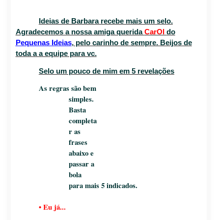
Ideias de Barbara recebe mais um selo.
Agradecemos a nossa amiga querida
CarOl
do
Pequenas Ideias
, pelo carinho de sempre. Beijos de
toda a a equipe para vc.
Selo um pouco de mim em 5 revelações
As regras são bem
simples.
Basta
completa
r as
frases
abaixo e
passar a
bola
para
mais 5 indicados.
•
Eu já...