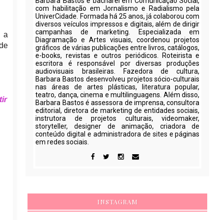
Barbara Bastos é bacharel em Comunicação Social,
com habilitação em Jornalismo e Radialismo pela
UniverCidade. Formada há 25 anos, já colaborou com
diversos veículos impressos e digitais, além de dirigir
campanhas de marketing. Especializada em
: a
Diagramação e Artes visuais, coordenou projetos
de
gráficos de várias publicações entre livros, catálogos,
e-books, revistas e outros periódicos. Roteirista e
escritora é responsável por diversas produções
audiovisuais brasileiras. Fazedora de cultura,
Barbara Bastos desenvolveu projetos sócio-culturais
nas áreas de artes plásticas, literatura popular,
teatro, dança, cinema e multilinguagens. Além disso,
ir
Barbara Bastos é assessora de imprensa, consultora
editorial, diretora de marketing de entidades sociais,
instrutora de projetos culturais, videomaker,
storyteller, designer de animação, criadora de
conteúdo digital e administradora de sites e páginas
em redes sociais.
INSTAGRAM