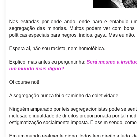
Nas estradas por onde ando, onde paro e entabulo u
segregação das minorias.
Muitos podem ver
com bons o
políticas especiais para negros, índios, gays...Mas eu não.
Espera aí, não sou racista, nem homofóbica.
Explico, mas antes eu perguntinha:
Será mesm
o a institu
um mu
ndo mais digno?
Of course not!
A segregação nunca foi o caminho da coletividade.
Ninguém amparado por leis segregacionistas pode se sentir
inclusão e igualdade de direitos proporcionada por tal me
estigmatização socialmente imposta.
E assim sendo, como 
Em um mundo realmente digno, todos tem direito a tudo, de