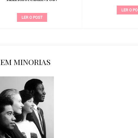
LER O POST
LER O POST
 EM MINORIAS