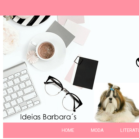
Ideias Barbara´
Nome da aba
HOME
MODA
LITERAT