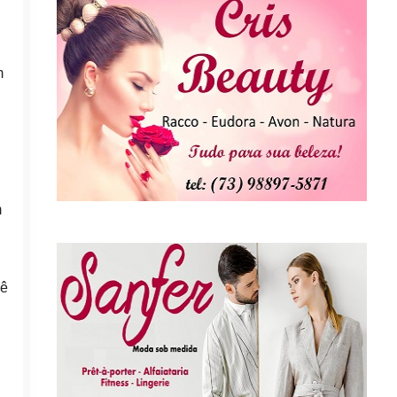
m
m
cê