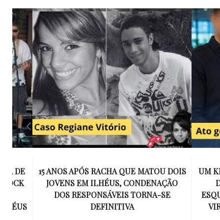
E
15 ANOS APÓS RACHA QUE MATOU DOIS
UM KIT D
K
JOVENS EM ILHÉUS, CONDENAÇÃO
DE TR
DOS RESPONSÁVEIS TORNA-SE
ESQUECID
US
DEFINITIVA
VIROU 
R